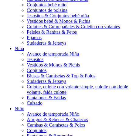
Conjuntos bebé niño
Conjuntos de polaina
Jesusitos & Conjuntos bebé niña
Vestidos bebé & Monos & Pichis
Culottes & Cubrepañales & Culetín con volantes
Peleles & Ranitas & Petos
Pijamas
Sudaderas & Jerseys
Niña
Avance de temporada Niña
Jesusitos
Vestidos & Monos & Pichis
Conjuntos
Blusas & Camisetas & Top & Polos
Sudaderas & Jerseys
Culotte, culotte con volante simple, culotte con doble
volante, falda culotte
Pantalones & Faldas
Calzado
Niño
Avance de temporada Niño
Abrigos & Rebecas & Chalecos
Camisas & Camisetas & Polos
Conjuntos
Pantalones & Bermudas