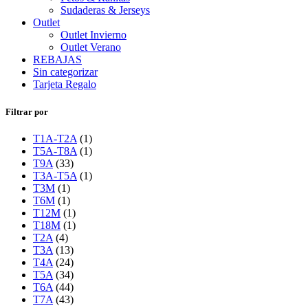
Sudaderas & Jerseys
Outlet
Outlet Invierno
Outlet Verano
REBAJAS
Sin categorizar
Tarjeta Regalo
Filtrar por
T1A-T2A
(1)
T5A-T8A
(1)
T9A
(33)
T3A-T5A
(1)
T3M
(1)
T6M
(1)
T12M
(1)
T18M
(1)
T2A
(4)
T3A
(13)
T4A
(24)
T5A
(34)
T6A
(44)
T7A
(43)