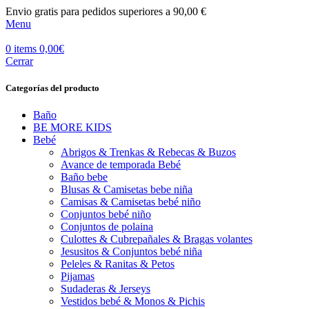
Envio gratis para pedidos superiores a 90,00 €
Menu
0
items
0,00
€
Cerrar
Categorías del producto
Baño
BE MORE KIDS
Bebé
Abrigos & Trenkas & Rebecas & Buzos
Avance de temporada Bebé
Baño bebe
Blusas & Camisetas bebe niña
Camisas & Camisetas bebé niño
Conjuntos bebé niño
Conjuntos de polaina
Culottes & Cubrepañales & Bragas volantes
Jesusitos & Conjuntos bebé niña
Peleles & Ranitas & Petos
Pijamas
Sudaderas & Jerseys
Vestidos bebé & Monos & Pichis