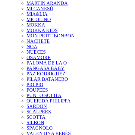
MARTIN ARANDA
MI CANESÚ
MIA&LIA
MICOLINO
MOKKA
MOKKA KIDS
MON PETIT BONBON
NACHETE
NOA
NUECES
OSAMORE
PALOMA DE LA O
PANGASA BABY
PAZ RODRIGUEZ
PILAR BATANERO
PIO PIO
POUPEES
PUNTO SOLITA
QUERIDA PHILIPPA
SARDON
SCALPERS
SCOTTA
SILBON
SPAGNOLO
VALENTINA BEBÉS