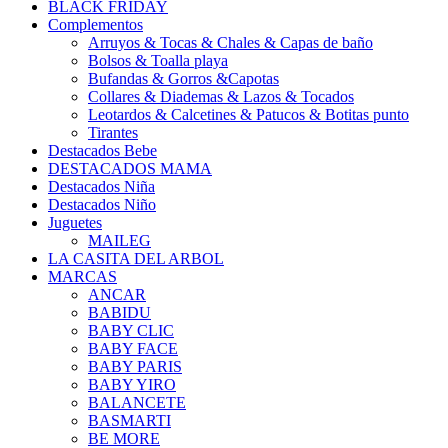
BLACK FRIDAY
Complementos
Arruyos & Tocas & Chales & Capas de baño
Bolsos & Toalla playa
Bufandas & Gorros &Capotas
Collares & Diademas & Lazos & Tocados
Leotardos & Calcetines & Patucos & Botitas punto
Tirantes
Destacados Bebe
DESTACADOS MAMA
Destacados Niña
Destacados Niño
Juguetes
MAILEG
LA CASITA DEL ARBOL
MARCAS
ANCAR
BABIDU
BABY CLIC
BABY FACE
BABY PARIS
BABY YIRO
BALANCETE
BASMARTI
BE MORE