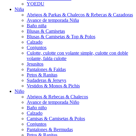
YOEDU
Niña
Abrigos & Parkas & Chalecos & Rebecas & Cazadoras
Avance de temporada Niña
Baño niña
Blusas & Camisetas
Blusas & Camisetas & Top & Polos
Calzado
Conjuntos
Culotte, culotte con volante simple, culotte con doble
volante, falda culotte
Jesusitos
Pantalones & Faldas
Petos & Ranitas
Sudaderas & Jerseys
Vestidos & Monos & Pichis
Niño
Abrigos & Rebecas & Chalecos
Avance de temporada Niño
Baño niño
Calzado
Camisas & Camisetas & Polos
Conjuntos
Pantalones & Bermudas
Petos & Ranitas