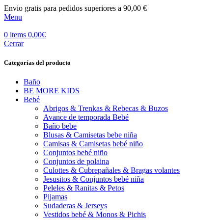
Envio gratis para pedidos superiores a 90,00 €
Menu
0
items
0,00
€
Cerrar
Categorías del producto
Baño
BE MORE KIDS
Bebé
Abrigos & Trenkas & Rebecas & Buzos
Avance de temporada Bebé
Baño bebe
Blusas & Camisetas bebe niña
Camisas & Camisetas bebé niño
Conjuntos bebé niño
Conjuntos de polaina
Culottes & Cubrepañales & Bragas volantes
Jesusitos & Conjuntos bebé niña
Peleles & Ranitas & Petos
Pijamas
Sudaderas & Jerseys
Vestidos bebé & Monos & Pichis