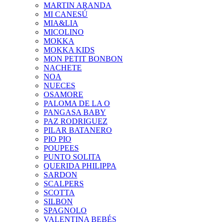
MARTIN ARANDA
MI CANESÚ
MIA&LIA
MICOLINO
MOKKA
MOKKA KIDS
MON PETIT BONBON
NACHETE
NOA
NUECES
OSAMORE
PALOMA DE LA O
PANGASA BABY
PAZ RODRIGUEZ
PILAR BATANERO
PIO PIO
POUPEES
PUNTO SOLITA
QUERIDA PHILIPPA
SARDON
SCALPERS
SCOTTA
SILBON
SPAGNOLO
VALENTINA BEBÉS