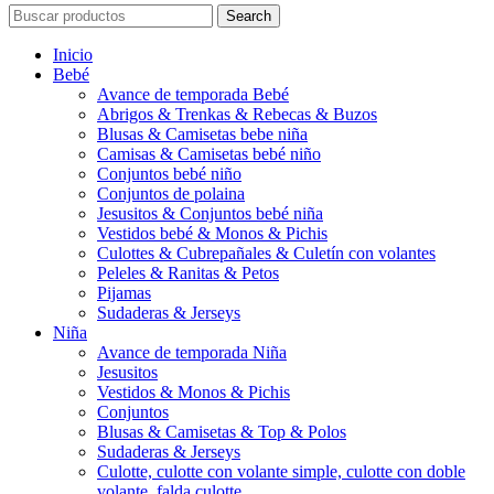
Search
Inicio
Bebé
Avance de temporada Bebé
Abrigos & Trenkas & Rebecas & Buzos
Blusas & Camisetas bebe niña
Camisas & Camisetas bebé niño
Conjuntos bebé niño
Conjuntos de polaina
Jesusitos & Conjuntos bebé niña
Vestidos bebé & Monos & Pichis
Culottes & Cubrepañales & Culetín con volantes
Peleles & Ranitas & Petos
Pijamas
Sudaderas & Jerseys
Niña
Avance de temporada Niña
Jesusitos
Vestidos & Monos & Pichis
Conjuntos
Blusas & Camisetas & Top & Polos
Sudaderas & Jerseys
Culotte, culotte con volante simple, culotte con doble
volante, falda culotte