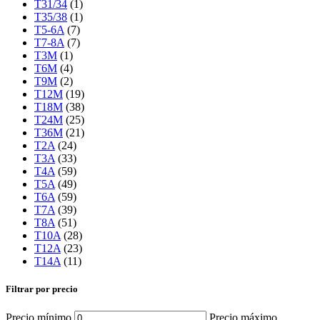
T31/34
(1)
T35/38
(1)
T5-6A
(7)
T7-8A
(7)
T3M
(1)
T6M
(4)
T9M
(2)
T12M
(19)
T18M
(38)
T24M
(25)
T36M
(21)
T2A
(24)
T3A
(33)
T4A
(59)
T5A
(49)
T6A
(59)
T7A
(39)
T8A
(51)
T10A
(28)
T12A
(23)
T14A
(11)
Filtrar por precio
Precio mínimo
Precio máximo