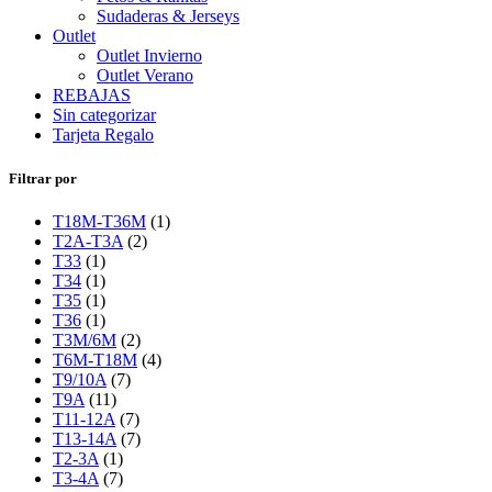
Sudaderas & Jerseys
Outlet
Outlet Invierno
Outlet Verano
REBAJAS
Sin categorizar
Tarjeta Regalo
Filtrar por
T18M-T36M
(1)
T2A-T3A
(2)
T33
(1)
T34
(1)
T35
(1)
T36
(1)
T3M/6M
(2)
T6M-T18M
(4)
T9/10A
(7)
T9A
(11)
T11-12A
(7)
T13-14A
(7)
T2-3A
(1)
T3-4A
(7)