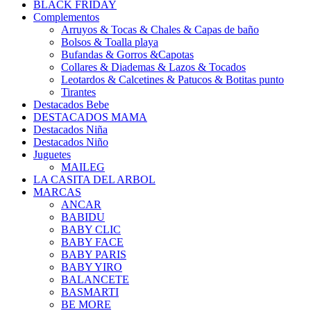
BLACK FRIDAY
Complementos
Arruyos & Tocas & Chales & Capas de baño
Bolsos & Toalla playa
Bufandas & Gorros &Capotas
Collares & Diademas & Lazos & Tocados
Leotardos & Calcetines & Patucos & Botitas punto
Tirantes
Destacados Bebe
DESTACADOS MAMA
Destacados Niña
Destacados Niño
Juguetes
MAILEG
LA CASITA DEL ARBOL
MARCAS
ANCAR
BABIDU
BABY CLIC
BABY FACE
BABY PARIS
BABY YIRO
BALANCETE
BASMARTI
BE MORE