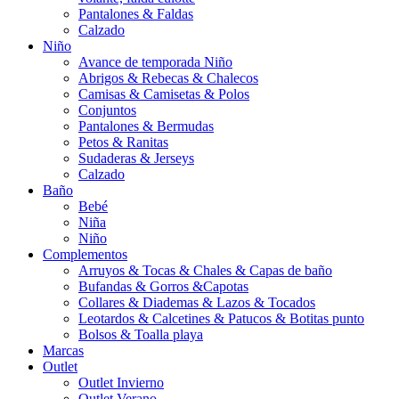
Pantalones & Faldas
Calzado
Niño
Avance de temporada Niño
Abrigos & Rebecas & Chalecos
Camisas & Camisetas & Polos
Conjuntos
Pantalones & Bermudas
Petos & Ranitas
Sudaderas & Jerseys
Calzado
Baño
Bebé
Niña
Niño
Complementos
Arruyos & Tocas & Chales & Capas de baño
Bufandas & Gorros &Capotas
Collares & Diademas & Lazos & Tocados
Leotardos & Calcetines & Patucos & Botitas punto
Bolsos & Toalla playa
Marcas
Outlet
Outlet Invierno
Outlet Verano