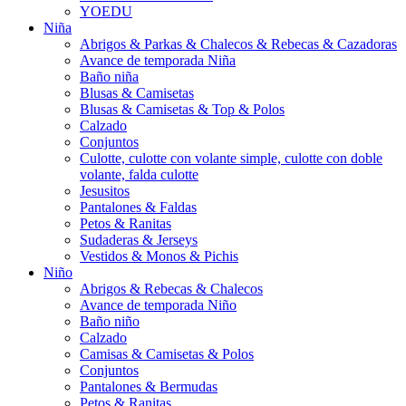
YOEDU
Niña
Abrigos & Parkas & Chalecos & Rebecas & Cazadoras
Avance de temporada Niña
Baño niña
Blusas & Camisetas
Blusas & Camisetas & Top & Polos
Calzado
Conjuntos
Culotte, culotte con volante simple, culotte con doble
volante, falda culotte
Jesusitos
Pantalones & Faldas
Petos & Ranitas
Sudaderas & Jerseys
Vestidos & Monos & Pichis
Niño
Abrigos & Rebecas & Chalecos
Avance de temporada Niño
Baño niño
Calzado
Camisas & Camisetas & Polos
Conjuntos
Pantalones & Bermudas
Petos & Ranitas