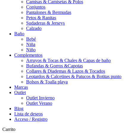
Camisas & Camisetas & Polos
Conjuntos
Pantalones & Bermudas
Petos & Ranitas
Sudaderas & Jerseys
Calzado
Baño
Bebé
Niña
Niño
Complementos
Arruyos & Tocas & Chales & Capas de baño
Bufandas & Gorros &Capotas
Collares & Diademas & Lazos & Tocados
Leotardos & Calcetines & Patucos & Botitas punto
Bolsos & Toalla playa
Marcas
Outlet
Outlet Invierno
Outlet Verano
Blog
Lista de deseos
Acceso / Registro
Carrito