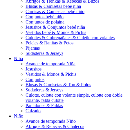
Abrigos & Trenkas & Rebecas & Buzos
Blusas & Camisetas bebe niña
Camisas & Camisetas bebé niño
Conjuntos bebé niño
Conjuntos de polaina
Jesusitos & Conjuntos bebé niña
Vestidos bebé & Monos & Pichis
Culottes & Cubrepañales & Culetín con volantes
Peleles & Ranitas & Petos
Pijamas
Sudaderas & Jerseys
Niña
Avance de temporada Niña
Jesusitos
Vestidos & Monos & Pichis
Conjuntos
Blusas & Camisetas & Top & Polos
Sudaderas & Jerseys
Culotte, culotte con volante simple, culotte con doble
volante, falda culotte
Pantalones & Faldas
Calzado
Niño
Avance de temporada Niño
Abrigos & Rebecas & Chalecos