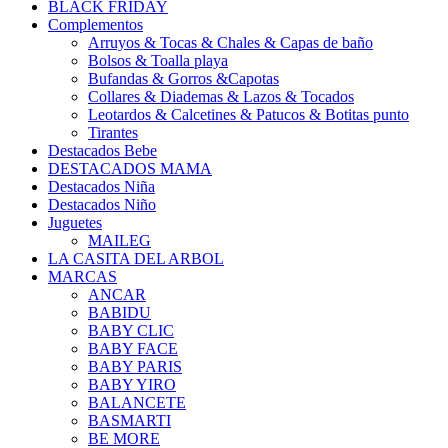
BLACK FRIDAY
Complementos
Arruyos & Tocas & Chales & Capas de baño
Bolsos & Toalla playa
Bufandas & Gorros &Capotas
Collares & Diademas & Lazos & Tocados
Leotardos & Calcetines & Patucos & Botitas punto
Tirantes
Destacados Bebe
DESTACADOS MAMA
Destacados Niña
Destacados Niño
Juguetes
MAILEG
LA CASITA DEL ARBOL
MARCAS
ANCAR
BABIDU
BABY CLIC
BABY FACE
BABY PARIS
BABY YIRO
BALANCETE
BASMARTI
BE MORE