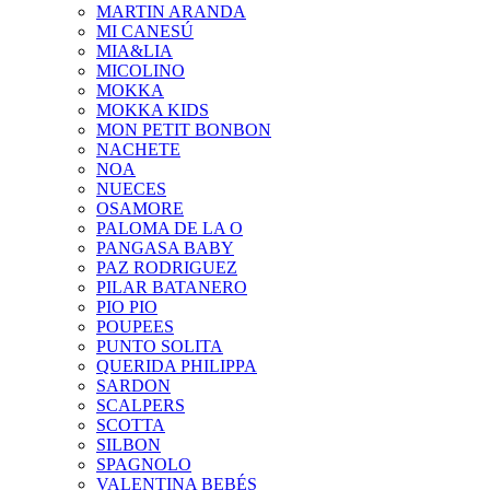
MARTIN ARANDA
MI CANESÚ
MIA&LIA
MICOLINO
MOKKA
MOKKA KIDS
MON PETIT BONBON
NACHETE
NOA
NUECES
OSAMORE
PALOMA DE LA O
PANGASA BABY
PAZ RODRIGUEZ
PILAR BATANERO
PIO PIO
POUPEES
PUNTO SOLITA
QUERIDA PHILIPPA
SARDON
SCALPERS
SCOTTA
SILBON
SPAGNOLO
VALENTINA BEBÉS