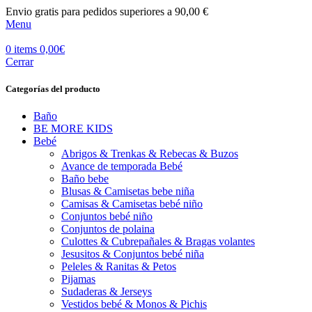
Envio gratis para pedidos superiores a 90,00 €
Menu
0
items
0,00
€
Cerrar
Categorías del producto
Baño
BE MORE KIDS
Bebé
Abrigos & Trenkas & Rebecas & Buzos
Avance de temporada Bebé
Baño bebe
Blusas & Camisetas bebe niña
Camisas & Camisetas bebé niño
Conjuntos bebé niño
Conjuntos de polaina
Culottes & Cubrepañales & Bragas volantes
Jesusitos & Conjuntos bebé niña
Peleles & Ranitas & Petos
Pijamas
Sudaderas & Jerseys
Vestidos bebé & Monos & Pichis