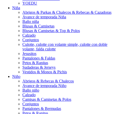
YOEDU
Niña
Abrigos & Parkas & Chalecos & Rebecas & Cazadoras
Avance de temporada Niña
Baño niña
Blusas & Camisetas
Blusas & Camisetas & Top & Polos
Calzado
Conjuntos
Culotte, culotte con volante simple, culotte con doble
volante, falda culotte
Jesusitos
Pantalones & Faldas
Petos & Ranitas
Sudaderas & Jerseys
Vestidos & Monos & Pichis
Niño
Abrigos & Rebecas & Chalecos
Avance de temporada Niño
Baño niño
Calzado
Camisas & Camisetas & Polos
Conjuntos
Pantalones & Bermudas
Petos & Ranitas