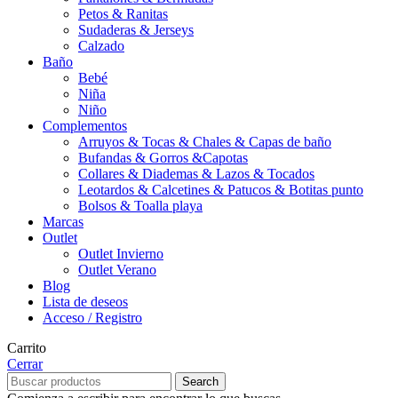
Petos & Ranitas
Sudaderas & Jerseys
Calzado
Baño
Bebé
Niña
Niño
Complementos
Arruyos & Tocas & Chales & Capas de baño
Bufandas & Gorros &Capotas
Collares & Diademas & Lazos & Tocados
Leotardos & Calcetines & Patucos & Botitas punto
Bolsos & Toalla playa
Marcas
Outlet
Outlet Invierno
Outlet Verano
Blog
Lista de deseos
Acceso / Registro
Carrito
Cerrar
Search