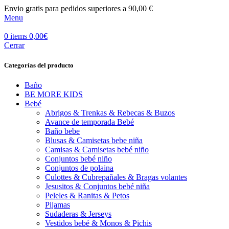
Envio gratis para pedidos superiores a 90,00 €
Menu
0
items
0,00
€
Cerrar
Categorías del producto
Baño
BE MORE KIDS
Bebé
Abrigos & Trenkas & Rebecas & Buzos
Avance de temporada Bebé
Baño bebe
Blusas & Camisetas bebe niña
Camisas & Camisetas bebé niño
Conjuntos bebé niño
Conjuntos de polaina
Culottes & Cubrepañales & Bragas volantes
Jesusitos & Conjuntos bebé niña
Peleles & Ranitas & Petos
Pijamas
Sudaderas & Jerseys
Vestidos bebé & Monos & Pichis