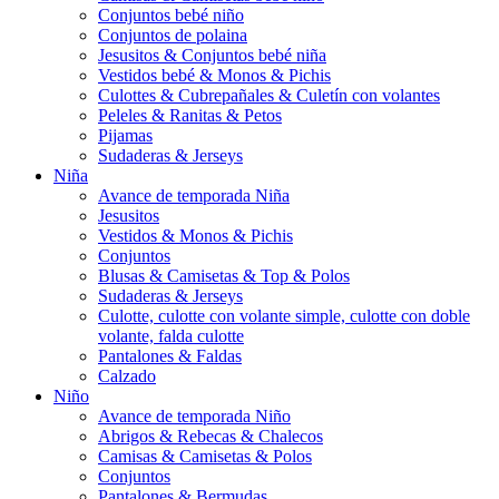
Conjuntos bebé niño
Conjuntos de polaina
Jesusitos & Conjuntos bebé niña
Vestidos bebé & Monos & Pichis
Culottes & Cubrepañales & Culetín con volantes
Peleles & Ranitas & Petos
Pijamas
Sudaderas & Jerseys
Niña
Avance de temporada Niña
Jesusitos
Vestidos & Monos & Pichis
Conjuntos
Blusas & Camisetas & Top & Polos
Sudaderas & Jerseys
Culotte, culotte con volante simple, culotte con doble
volante, falda culotte
Pantalones & Faldas
Calzado
Niño
Avance de temporada Niño
Abrigos & Rebecas & Chalecos
Camisas & Camisetas & Polos
Conjuntos
Pantalones & Bermudas