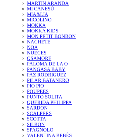
MARTIN ARANDA
MI CANESÚ
MIA&LIA
MICOLINO
MOKKA
MOKKA KIDS
MON PETIT BONBON
NACHETE
NOA
NUECES
OSAMORE
PALOMA DE LA O
PANGASA BABY
PAZ RODRIGUEZ
PILAR BATANERO
PIO PIO
POUPEES
PUNTO SOLITA
QUERIDA PHILIPPA
SARDON
SCALPERS
SCOTTA
SILBON
SPAGNOLO
VALENTINA BEBÉS