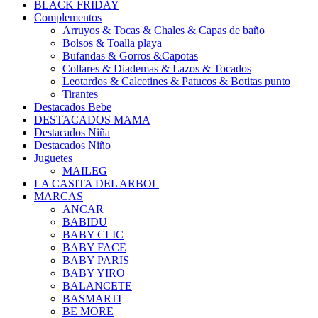
BLACK FRIDAY
Complementos
Arruyos & Tocas & Chales & Capas de baño
Bolsos & Toalla playa
Bufandas & Gorros &Capotas
Collares & Diademas & Lazos & Tocados
Leotardos & Calcetines & Patucos & Botitas punto
Tirantes
Destacados Bebe
DESTACADOS MAMA
Destacados Niña
Destacados Niño
Juguetes
MAILEG
LA CASITA DEL ARBOL
MARCAS
ANCAR
BABIDU
BABY CLIC
BABY FACE
BABY PARIS
BABY YIRO
BALANCETE
BASMARTI
BE MORE