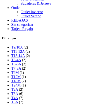
Sudaderas & Jerseys
Outlet
Outlet Invierno
Outlet Verano
REBAJAS
Sin categorizar
Tarjeta Regalo
Filtrar por
T9/10A
(2)
T11-12A
(2)
T13-14A
(2)
T3-4A
(2)
T5-6A
(2)
T7-8A
(2)
T6M
(1)
T12M
(1)
T18M
(2)
T24M
(1)
T2A
(2)
T3A
(6)
T4A
(7)
T5A
(7)