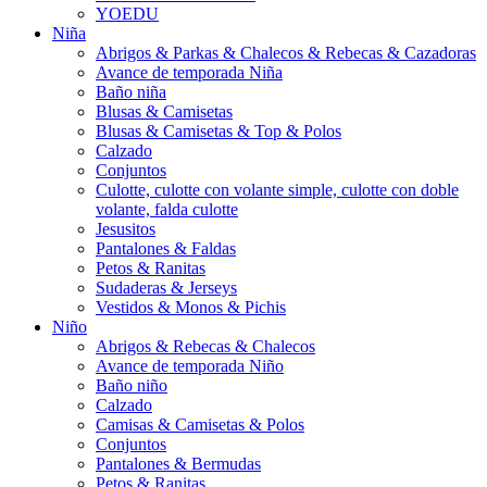
YOEDU
Niña
Abrigos & Parkas & Chalecos & Rebecas & Cazadoras
Avance de temporada Niña
Baño niña
Blusas & Camisetas
Blusas & Camisetas & Top & Polos
Calzado
Conjuntos
Culotte, culotte con volante simple, culotte con doble
volante, falda culotte
Jesusitos
Pantalones & Faldas
Petos & Ranitas
Sudaderas & Jerseys
Vestidos & Monos & Pichis
Niño
Abrigos & Rebecas & Chalecos
Avance de temporada Niño
Baño niño
Calzado
Camisas & Camisetas & Polos
Conjuntos
Pantalones & Bermudas
Petos & Ranitas