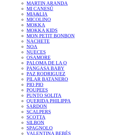
MARTIN ARANDA
MI CANESÚ
MIA&LIA
MICOLINO
MOKKA
MOKKA KIDS
MON PETIT BONBON
NACHETE
NOA
NUECES
OSAMORE
PALOMA DE LA O
PANGASA BABY
PAZ RODRIGUEZ
PILAR BATANERO
PIO PIO
POUPEES
PUNTO SOLITA
QUERIDA PHILIPPA
SARDON
SCALPERS
SCOTTA
SILBON
SPAGNOLO
VALENTINA BEBÉS