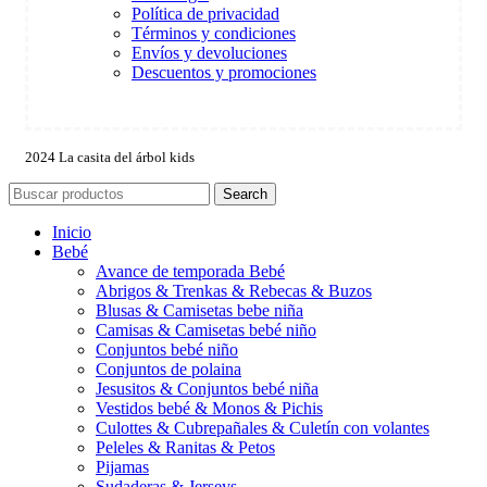
Política de privacidad
Términos y condiciones
Envíos y devoluciones
Descuentos y promociones
2024 La casita del árbol kids
Search
Inicio
Bebé
Avance de temporada Bebé
Abrigos & Trenkas & Rebecas & Buzos
Blusas & Camisetas bebe niña
Camisas & Camisetas bebé niño
Conjuntos bebé niño
Conjuntos de polaina
Jesusitos & Conjuntos bebé niña
Vestidos bebé & Monos & Pichis
Culottes & Cubrepañales & Culetín con volantes
Peleles & Ranitas & Petos
Pijamas
Sudaderas & Jerseys