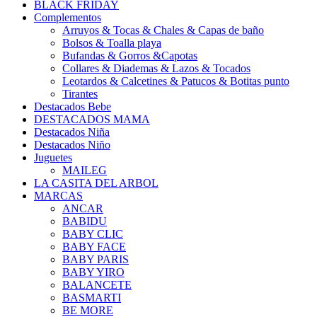
BLACK FRIDAY
Complementos
Arruyos & Tocas & Chales & Capas de baño
Bolsos & Toalla playa
Bufandas & Gorros &Capotas
Collares & Diademas & Lazos & Tocados
Leotardos & Calcetines & Patucos & Botitas punto
Tirantes
Destacados Bebe
DESTACADOS MAMA
Destacados Niña
Destacados Niño
Juguetes
MAILEG
LA CASITA DEL ARBOL
MARCAS
ANCAR
BABIDU
BABY CLIC
BABY FACE
BABY PARIS
BABY YIRO
BALANCETE
BASMARTI
BE MORE