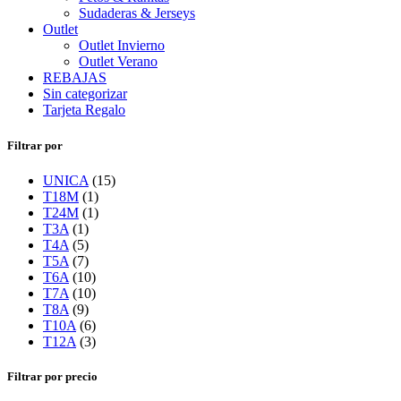
Sudaderas & Jerseys
Outlet
Outlet Invierno
Outlet Verano
REBAJAS
Sin categorizar
Tarjeta Regalo
Filtrar por
UNICA
(15)
T18M
(1)
T24M
(1)
T3A
(1)
T4A
(5)
T5A
(7)
T6A
(10)
T7A
(10)
T8A
(9)
T10A
(6)
T12A
(3)
Filtrar por precio