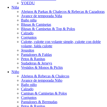
YOEDU
Niña
Abrigos & Parkas & Chalecos & Rebecas & Cazadoras
Avance de temporada Niña
Baño niña
Blusas & Camisetas
Blusas & Camisetas & Top & Polos
Calzado
Conjuntos
Culotte, culotte con volante simple, culotte con doble
volante, falda culotte
Jesusitos
Pantalones & Faldas
Petos & Ranitas
Sudaderas & Jerseys
Vestidos & Monos & Pichis
Niño
Abrigos & Rebecas & Chalecos
Avance de temporada Niño
Baño niño
Calzado
Camisas & Camisetas & Polos
Conjuntos
Pantalones & Bermudas
Petos & Ranitas