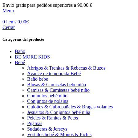
Envio gratis para pedidos superiores a 90,00 €
Menu
0
items
0,00
€
Cerrar
Categorías del producto
Baño
BE MORE KIDS
Bebé
Abrigos & Trenkas & Rebecas & Buzos
Avance de temporada Bebé
Baño bebe
Blusas & Camisetas bebe niña
Camisas & Camisetas bebé niño
Conjuntos bebé niño
Conjuntos de polaina
Culottes & Cubrepañales & Bragas volantes
Jesusitos & Conjuntos bebé niña
Peleles & Ranitas & Petos
Pijamas
Sudaderas & Jerseys
Vestidos bebé & Monos & Pichis