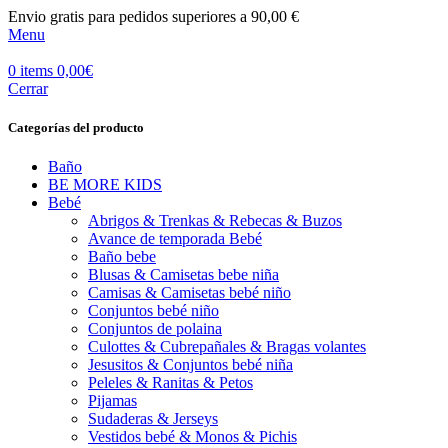
Envio gratis para pedidos superiores a 90,00 €
Menu
0
items
0,00
€
Cerrar
Categorías del producto
Baño
BE MORE KIDS
Bebé
Abrigos & Trenkas & Rebecas & Buzos
Avance de temporada Bebé
Baño bebe
Blusas & Camisetas bebe niña
Camisas & Camisetas bebé niño
Conjuntos bebé niño
Conjuntos de polaina
Culottes & Cubrepañales & Bragas volantes
Jesusitos & Conjuntos bebé niña
Peleles & Ranitas & Petos
Pijamas
Sudaderas & Jerseys
Vestidos bebé & Monos & Pichis