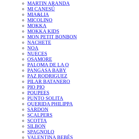
MARTIN ARANDA
MI CANESÚ
MIA&LIA
MICOLINO
MOKKA
MOKKA KIDS
MON PETIT BONBON
NACHETE
NOA
NUECES
OSAMORE
PALOMA DE LA O
PANGASA BABY
PAZ RODRIGUEZ
PILAR BATANERO
PIO PIO
POUPEES
PUNTO SOLITA
QUERIDA PHILIPPA
SARDON
SCALPERS
SCOTTA
SILBON
SPAGNOLO
VALENTINA BEBÉS