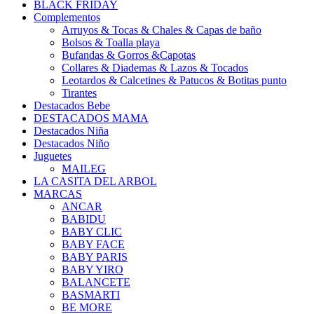
BLACK FRIDAY
Complementos
Arruyos & Tocas & Chales & Capas de baño
Bolsos & Toalla playa
Bufandas & Gorros &Capotas
Collares & Diademas & Lazos & Tocados
Leotardos & Calcetines & Patucos & Botitas punto
Tirantes
Destacados Bebe
DESTACADOS MAMA
Destacados Niña
Destacados Niño
Juguetes
MAILEG
LA CASITA DEL ARBOL
MARCAS
ANCAR
BABIDU
BABY CLIC
BABY FACE
BABY PARIS
BABY YIRO
BALANCETE
BASMARTI
BE MORE