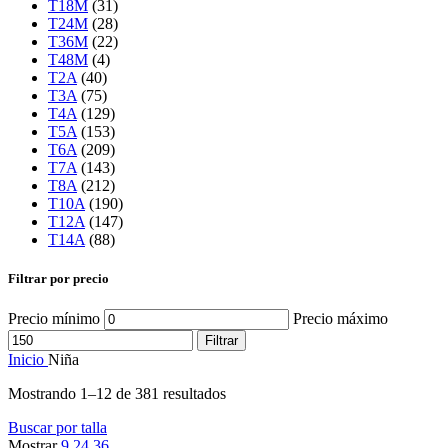
T18M
(31)
T24M
(28)
T36M
(22)
T48M
(4)
T2A
(40)
T3A
(75)
T4A
(129)
T5A
(153)
T6A
(209)
T7A
(143)
T8A
(212)
T10A
(190)
T12A
(147)
T14A
(88)
Filtrar por precio
Precio mínimo
Precio máximo
Filtrar
Inicio
Niña
Mostrando 1–12 de 381 resultados
Buscar por talla
Mostrar
9
24
36