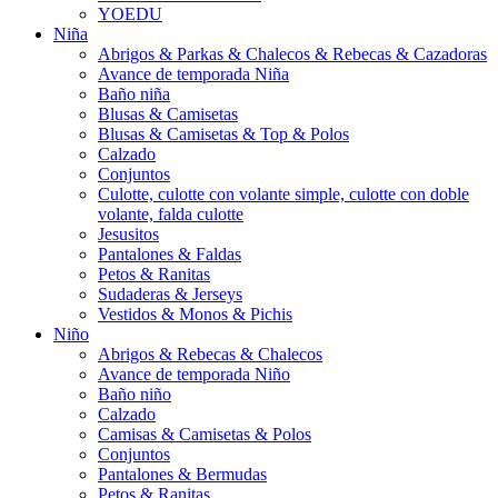
YOEDU
Niña
Abrigos & Parkas & Chalecos & Rebecas & Cazadoras
Avance de temporada Niña
Baño niña
Blusas & Camisetas
Blusas & Camisetas & Top & Polos
Calzado
Conjuntos
Culotte, culotte con volante simple, culotte con doble
volante, falda culotte
Jesusitos
Pantalones & Faldas
Petos & Ranitas
Sudaderas & Jerseys
Vestidos & Monos & Pichis
Niño
Abrigos & Rebecas & Chalecos
Avance de temporada Niño
Baño niño
Calzado
Camisas & Camisetas & Polos
Conjuntos
Pantalones & Bermudas
Petos & Ranitas