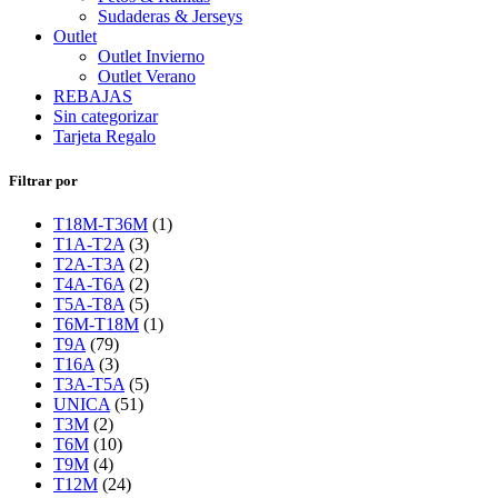
Sudaderas & Jerseys
Outlet
Outlet Invierno
Outlet Verano
REBAJAS
Sin categorizar
Tarjeta Regalo
Filtrar por
T18M-T36M
(1)
T1A-T2A
(3)
T2A-T3A
(2)
T4A-T6A
(2)
T5A-T8A
(5)
T6M-T18M
(1)
T9A
(79)
T16A
(3)
T3A-T5A
(5)
UNICA
(51)
T3M
(2)
T6M
(10)
T9M
(4)
T12M
(24)