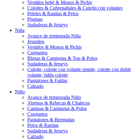
Vestidos bebé & Monos & Pichis
Culottes & Cubrepañales & Culetín con volantes
Peleles & Ranitas & Petos
Pijamas
Sudaderas & Jerseys
Niña
Avance de temporada Niña
Jesusitos
Vestidos & Monos & Pichis
Conjuntos
Blusas & Camisetas & Top & Polos
Sudaderas & Jerseys
Culotte, culotte con volante simple, culotte con doble
volante, falda culotte
Pantalones & Faldas
Calzado
Niño
Avance de temporada Niño
Abrigos & Rebecas & Chalecos
Camisas & Camisetas & Polos
Conjuntos
Pantalones & Bermudas
Petos & Ranitas
Sudaderas & Jerseys
Calzado