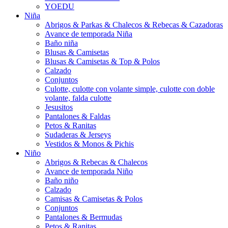
YOEDU
Niña
Abrigos & Parkas & Chalecos & Rebecas & Cazadoras
Avance de temporada Niña
Baño niña
Blusas & Camisetas
Blusas & Camisetas & Top & Polos
Calzado
Conjuntos
Culotte, culotte con volante simple, culotte con doble
volante, falda culotte
Jesusitos
Pantalones & Faldas
Petos & Ranitas
Sudaderas & Jerseys
Vestidos & Monos & Pichis
Niño
Abrigos & Rebecas & Chalecos
Avance de temporada Niño
Baño niño
Calzado
Camisas & Camisetas & Polos
Conjuntos
Pantalones & Bermudas
Petos & Ranitas