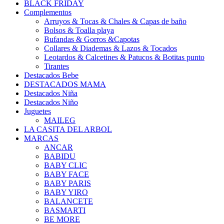
BLACK FRIDAY
Complementos
Arruyos & Tocas & Chales & Capas de baño
Bolsos & Toalla playa
Bufandas & Gorros &Capotas
Collares & Diademas & Lazos & Tocados
Leotardos & Calcetines & Patucos & Botitas punto
Tirantes
Destacados Bebe
DESTACADOS MAMA
Destacados Niña
Destacados Niño
Juguetes
MAILEG
LA CASITA DEL ARBOL
MARCAS
ANCAR
BABIDU
BABY CLIC
BABY FACE
BABY PARIS
BABY YIRO
BALANCETE
BASMARTI
BE MORE