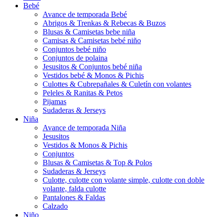
Bebé
Avance de temporada Bebé
Abrigos & Trenkas & Rebecas & Buzos
Blusas & Camisetas bebe niña
Camisas & Camisetas bebé niño
Conjuntos bebé niño
Conjuntos de polaina
Jesusitos & Conjuntos bebé niña
Vestidos bebé & Monos & Pichis
Culottes & Cubrepañales & Culetín con volantes
Peleles & Ranitas & Petos
Pijamas
Sudaderas & Jerseys
Niña
Avance de temporada Niña
Jesusitos
Vestidos & Monos & Pichis
Conjuntos
Blusas & Camisetas & Top & Polos
Sudaderas & Jerseys
Culotte, culotte con volante simple, culotte con doble
volante, falda culotte
Pantalones & Faldas
Calzado
Niño