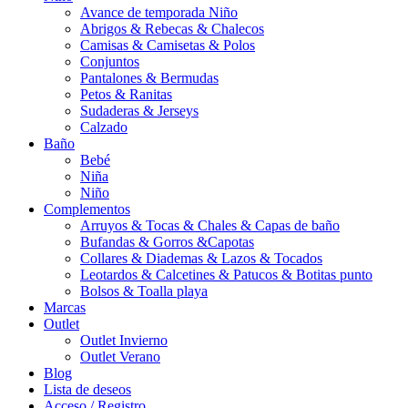
Avance de temporada Niño
Abrigos & Rebecas & Chalecos
Camisas & Camisetas & Polos
Conjuntos
Pantalones & Bermudas
Petos & Ranitas
Sudaderas & Jerseys
Calzado
Baño
Bebé
Niña
Niño
Complementos
Arruyos & Tocas & Chales & Capas de baño
Bufandas & Gorros &Capotas
Collares & Diademas & Lazos & Tocados
Leotardos & Calcetines & Patucos & Botitas punto
Bolsos & Toalla playa
Marcas
Outlet
Outlet Invierno
Outlet Verano
Blog
Lista de deseos
Acceso / Registro