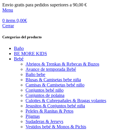
Envio gratis para pedidos superiores a 90,00 €
Menu
0
items
0,00
€
Cerrar
Categorías del producto
Baño
BE MORE KIDS
Bebé
Abrigos & Trenkas & Rebecas & Buzos
Avance de temporada Bebé
Baño bebe
Blusas & Camisetas bebe niña
Camisas & Camisetas bebé niño
Conjuntos bebé niño
Conjuntos de polaina
Culottes & Cubrepañales & Bragas volantes
Jesusitos & Conjuntos bebé niña
Peleles & Ranitas & Petos
Pijamas
Sudaderas & Jerseys
Vestidos bebé & Monos & Pichis