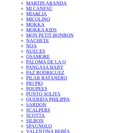
MARTIN ARANDA
MI CANESÚ
MIA&LIA
MICOLINO
MOKKA
MOKKA KIDS
MON PETIT BONBON
NACHETE
NOA
NUECES
OSAMORE
PALOMA DE LA O
PANGASA BABY
PAZ RODRIGUEZ
PILAR BATANERO
PIO PIO
POUPEES
PUNTO SOLITA
QUERIDA PHILIPPA
SARDON
SCALPERS
SCOTTA
SILBON
SPAGNOLO
VALENTINA BEBÉS