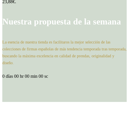
23,88€.
Nuestra propuesta de la semana
La esencia de nuestra tienda es facilitaros la mejor selección de las
colecciones de firmas españolas de más tendencia temporada tras temporada,
buscando la máxima excelencia en calidad de prendas, originalidad y
diseño.
0
días
00
hr
00
min
00
sc