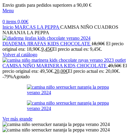
Envio gratis para pedidos superiores a 90,00 €
Menu
0
items
0,00
€
Inicio
MARCAS
LA PEPPA
CAMISA NIÑO CUADROS
NARANJA LA PEPPA
DIADEMA JIRAFAS KIDS CHOCOLATE
18,90
€
El precio
original era: 18,90€.
9,45
€
El precio actual es: 9,45€.
Volver al catálogo
CAMISA NIÑO MARINERA KIDS CHOCOLATE
49,50
€
El
precio original era: 49,50€.
20,00
€
El precio actual es: 20,00€.
-79%
Agotado
Ver más grande