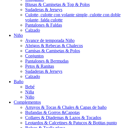
Blusas & Camisetas & Top & Polos
Sudaderas & Jerseys
Culotte, culotte con volante simple, culotte con doble
volante, falda culotte
Pantalones & Faldas
Calzado
Niño
Avance de temporada Niño
Abrigos & Rebecas & Chalecos
Camisas & Camisetas & Polos
Conjuntos
Pantalones & Bermudas
Petos & Ranitas
Sudaderas & Jerseys
Calzado
Baño
Bebé
Niña
Niño
Complementos
Arruyos & Tocas & Chales & Capas de baño
Bufandas & Gorros &Capotas
Collares & Diademas & Lazos & Tocados
Leotardos & Calcetines & Patucos & Botitas punto
Bolsos & Toalla playa