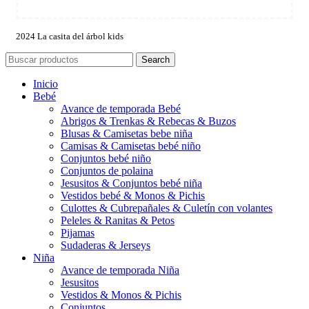
2024 La casita del árbol kids
Search
Inicio
Bebé
Avance de temporada Bebé
Abrigos & Trenkas & Rebecas & Buzos
Blusas & Camisetas bebe niña
Camisas & Camisetas bebé niño
Conjuntos bebé niño
Conjuntos de polaina
Jesusitos & Conjuntos bebé niña
Vestidos bebé & Monos & Pichis
Culottes & Cubrepañales & Culetín con volantes
Peleles & Ranitas & Petos
Pijamas
Sudaderas & Jerseys
Niña
Avance de temporada Niña
Jesusitos
Vestidos & Monos & Pichis
Conjuntos