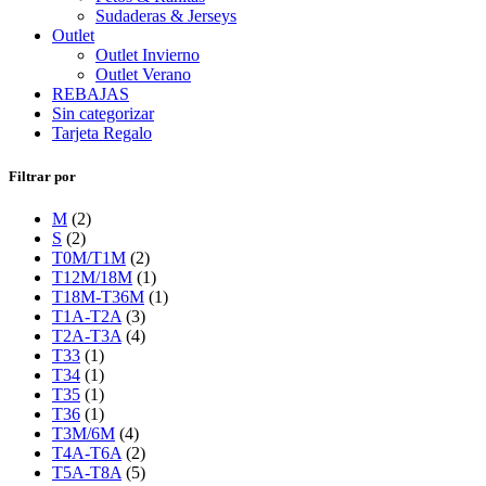
Sudaderas & Jerseys
Outlet
Outlet Invierno
Outlet Verano
REBAJAS
Sin categorizar
Tarjeta Regalo
Filtrar por
M
(2)
S
(2)
T0M/T1M
(2)
T12M/18M
(1)
T18M-T36M
(1)
T1A-T2A
(3)
T2A-T3A
(4)
T33
(1)
T34
(1)
T35
(1)
T36
(1)
T3M/6M
(4)
T4A-T6A
(2)
T5A-T8A
(5)