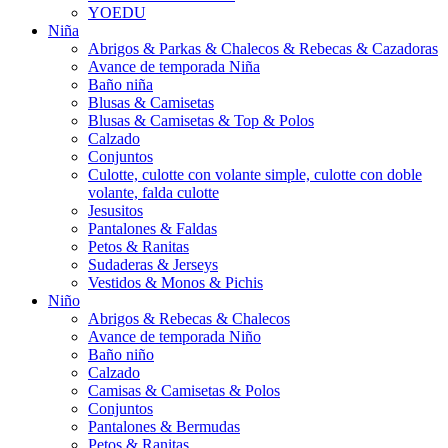
YOEDU
Niña
Abrigos & Parkas & Chalecos & Rebecas & Cazadoras
Avance de temporada Niña
Baño niña
Blusas & Camisetas
Blusas & Camisetas & Top & Polos
Calzado
Conjuntos
Culotte, culotte con volante simple, culotte con doble
volante, falda culotte
Jesusitos
Pantalones & Faldas
Petos & Ranitas
Sudaderas & Jerseys
Vestidos & Monos & Pichis
Niño
Abrigos & Rebecas & Chalecos
Avance de temporada Niño
Baño niño
Calzado
Camisas & Camisetas & Polos
Conjuntos
Pantalones & Bermudas
Petos & Ranitas