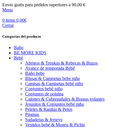
Envio gratis para pedidos superiores a 90,00 €
Menu
0
items
0,00
€
Cerrar
Categorías del producto
Baño
BE MORE KIDS
Bebé
Abrigos & Trenkas & Rebecas & Buzos
Avance de temporada Bebé
Baño bebe
Blusas & Camisetas bebe niña
Camisas & Camisetas bebé niño
Conjuntos bebé niño
Conjuntos de polaina
Culottes & Cubrepañales & Bragas volantes
Jesusitos & Conjuntos bebé niña
Peleles & Ranitas & Petos
Pijamas
Sudaderas & Jerseys
Vestidos bebé & Monos & Pichis