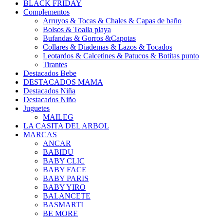
BLACK FRIDAY
Complementos
Arruyos & Tocas & Chales & Capas de baño
Bolsos & Toalla playa
Bufandas & Gorros &Capotas
Collares & Diademas & Lazos & Tocados
Leotardos & Calcetines & Patucos & Botitas punto
Tirantes
Destacados Bebe
DESTACADOS MAMA
Destacados Niña
Destacados Niño
Juguetes
MAILEG
LA CASITA DEL ARBOL
MARCAS
ANCAR
BABIDU
BABY CLIC
BABY FACE
BABY PARIS
BABY YIRO
BALANCETE
BASMARTI
BE MORE