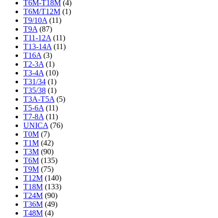
T6M-T18M
(4)
T6M/T12M
(1)
T9/10A
(11)
T9A
(87)
T11-12A
(11)
T13-14A
(11)
T16A
(3)
T2-3A
(1)
T3-4A
(10)
T31/34
(1)
T35/38
(1)
T3A-T5A
(5)
T5-6A
(11)
T7-8A
(11)
UNICA
(76)
T0M
(7)
T1M
(42)
T3M
(90)
T6M
(135)
T9M
(75)
T12M
(140)
T18M
(133)
T24M
(90)
T36M
(49)
T48M
(4)