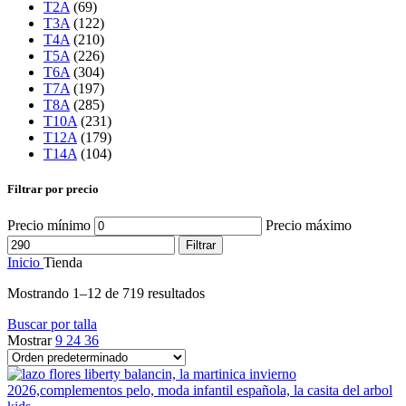
T2A
(69)
T3A
(122)
T4A
(210)
T5A
(226)
T6A
(304)
T7A
(197)
T8A
(285)
T10A
(231)
T12A
(179)
T14A
(104)
Filtrar por precio
Precio mínimo
Precio máximo
Filtrar
Inicio
Tienda
Mostrando 1–12 de 719 resultados
Buscar por talla
Mostrar
9
24
36