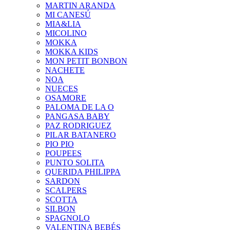
MARTIN ARANDA
MI CANESÚ
MIA&LIA
MICOLINO
MOKKA
MOKKA KIDS
MON PETIT BONBON
NACHETE
NOA
NUECES
OSAMORE
PALOMA DE LA O
PANGASA BABY
PAZ RODRIGUEZ
PILAR BATANERO
PIO PIO
POUPEES
PUNTO SOLITA
QUERIDA PHILIPPA
SARDON
SCALPERS
SCOTTA
SILBON
SPAGNOLO
VALENTINA BEBÉS