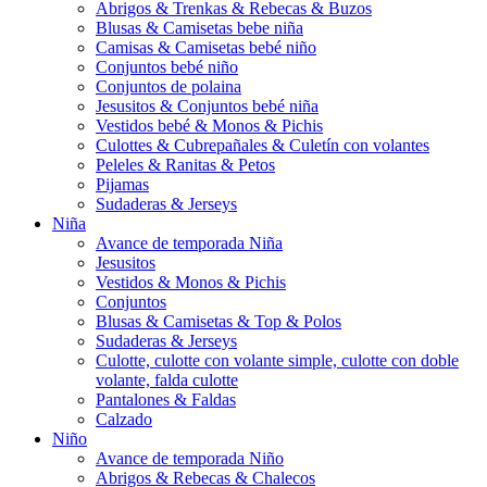
Abrigos & Trenkas & Rebecas & Buzos
Blusas & Camisetas bebe niña
Camisas & Camisetas bebé niño
Conjuntos bebé niño
Conjuntos de polaina
Jesusitos & Conjuntos bebé niña
Vestidos bebé & Monos & Pichis
Culottes & Cubrepañales & Culetín con volantes
Peleles & Ranitas & Petos
Pijamas
Sudaderas & Jerseys
Niña
Avance de temporada Niña
Jesusitos
Vestidos & Monos & Pichis
Conjuntos
Blusas & Camisetas & Top & Polos
Sudaderas & Jerseys
Culotte, culotte con volante simple, culotte con doble
volante, falda culotte
Pantalones & Faldas
Calzado
Niño
Avance de temporada Niño
Abrigos & Rebecas & Chalecos