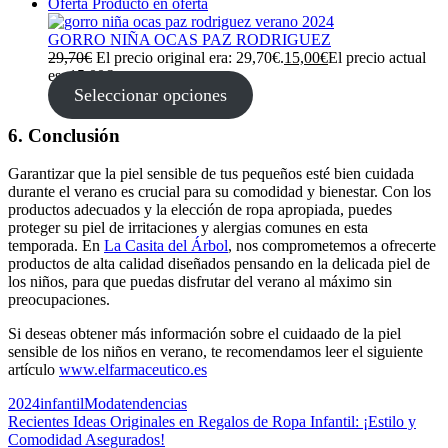
Oferta
Producto en oferta
GORRO NIÑA OCAS PAZ RODRIGUEZ
29,70
€
El precio original era: 29,70€.
15,00
€
El precio actual
es: 15,00€.
Seleccionar opciones
6. Conclusión
Garantizar que la piel sensible de tus pequeños esté bien cuidada
durante el verano es crucial para su comodidad y bienestar. Con los
productos adecuados y la elección de ropa apropiada, puedes
proteger su piel de irritaciones y alergias comunes en esta
temporada. En
La Casita del Árbol
, nos comprometemos a ofrecerte
productos de alta calidad diseñados pensando en la delicada piel de
los niños, para que puedas disfrutar del verano al máximo sin
preocupaciones.
Si deseas obtener más información sobre el cuidaado de la piel
sensible de los niños en verano, te recomendamos leer el siguiente
artículo
www.elfarmaceutico.es
2024
infantil
Moda
tendencias
Recientes
Ideas Originales en Regalos de Ropa Infantil: ¡Estilo y
Comodidad Asegurados!