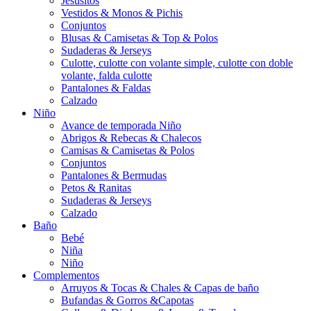
Jesusitos
Vestidos & Monos & Pichis
Conjuntos
Blusas & Camisetas & Top & Polos
Sudaderas & Jerseys
Culotte, culotte con volante simple, culotte con doble
volante, falda culotte
Pantalones & Faldas
Calzado
Niño
Avance de temporada Niño
Abrigos & Rebecas & Chalecos
Camisas & Camisetas & Polos
Conjuntos
Pantalones & Bermudas
Petos & Ranitas
Sudaderas & Jerseys
Calzado
Baño
Bebé
Niña
Niño
Complementos
Arruyos & Tocas & Chales & Capas de baño
Bufandas & Gorros &Capotas