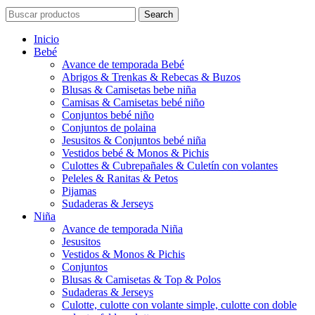
Search
Inicio
Bebé
Avance de temporada Bebé
Abrigos & Trenkas & Rebecas & Buzos
Blusas & Camisetas bebe niña
Camisas & Camisetas bebé niño
Conjuntos bebé niño
Conjuntos de polaina
Jesusitos & Conjuntos bebé niña
Vestidos bebé & Monos & Pichis
Culottes & Cubrepañales & Culetín con volantes
Peleles & Ranitas & Petos
Pijamas
Sudaderas & Jerseys
Niña
Avance de temporada Niña
Jesusitos
Vestidos & Monos & Pichis
Conjuntos
Blusas & Camisetas & Top & Polos
Sudaderas & Jerseys
Culotte, culotte con volante simple, culotte con doble