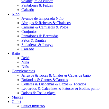
volante, falda culotte
Pantalones & Faldas
Calzado
Niño
Avance de temporada Niño
Abrigos & Rebecas & Chalecos
Camisas & Camisetas & Polos
Conjuntos
Pantalones & Bermudas
Petos & Ranitas
Sudaderas & Jerseys
Calzado
Baño
Bebé
Niña
Niño
Complementos
Arruyos & Tocas & Chales & Capas de baño
Bufandas & Gorros &Capotas
Collares & Diademas & Lazos & Tocados
Leotardos & Calcetines & Patucos & Botitas punto
Bolsos & Toalla playa
Marcas
Outlet
Outlet Invierno