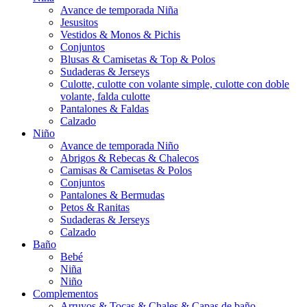
Avance de temporada Niña
Jesusitos
Vestidos & Monos & Pichis
Conjuntos
Blusas & Camisetas & Top & Polos
Sudaderas & Jerseys
Culotte, culotte con volante simple, culotte con doble
volante, falda culotte
Pantalones & Faldas
Calzado
Niño
Avance de temporada Niño
Abrigos & Rebecas & Chalecos
Camisas & Camisetas & Polos
Conjuntos
Pantalones & Bermudas
Petos & Ranitas
Sudaderas & Jerseys
Calzado
Baño
Bebé
Niña
Niño
Complementos
Arruyos & Tocas & Chales & Capas de baño