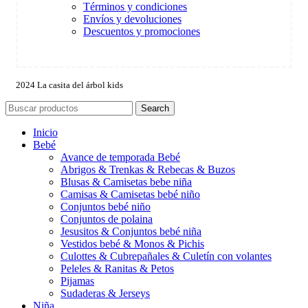
Términos y condiciones
Envíos y devoluciones
Descuentos y promociones
2024 La casita del árbol kids
Search
Inicio
Bebé
Avance de temporada Bebé
Abrigos & Trenkas & Rebecas & Buzos
Blusas & Camisetas bebe niña
Camisas & Camisetas bebé niño
Conjuntos bebé niño
Conjuntos de polaina
Jesusitos & Conjuntos bebé niña
Vestidos bebé & Monos & Pichis
Culottes & Cubrepañales & Culetín con volantes
Peleles & Ranitas & Petos
Pijamas
Sudaderas & Jerseys
Niña