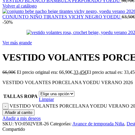
VESTIDO BLANCO BAMBULA PERFORADO YOEDU
56,70
€
Volver al catálogo
CONJUNTO NIÑO TIRANTES VICHY NEGRO YOEDU
63,50
€
-50%
Ver más grande
VESTIDO VOLANTES PORCE
66,90
€
El precio original era: 66,90€.
33,45
€
El precio actual es: 33,45
VESTIDO VOLANTES PORCELANA YOEDU VERANO 2026
TALLAS ROPA
Limpiar
VESTIDO VOLANTES PORCELANA YOEDU VERANO 2026
Añadir al carrito
Añadir a mis deseos
SKU:
YO:0502VER-26
Categorías:
Avance de temporada Niña
,
Des
Compartido