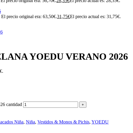
El precio original era: 56,70€.
28,35
€
El precio actual es: 28,35€.
El precio original era: 63,50€.
31,75
€
El precio actual es: 31,75€.
LANA YOEDU VERANO 2026
€.
 cantidad
tacados Niña
,
Niña
,
Vestidos & Monos & Pichis
,
YOEDU