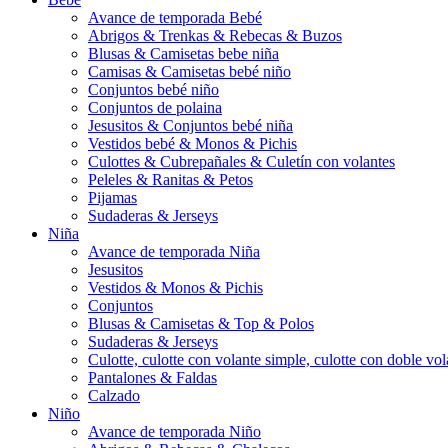
Avance de temporada Bebé
Abrigos & Trenkas & Rebecas & Buzos
Blusas & Camisetas bebe niña
Camisas & Camisetas bebé niño
Conjuntos bebé niño
Conjuntos de polaina
Jesusitos & Conjuntos bebé niña
Vestidos bebé & Monos & Pichis
Culottes & Cubrepañales & Culetín con volantes
Peleles & Ranitas & Petos
Pijamas
Sudaderas & Jerseys
Niña
Avance de temporada Niña
Jesusitos
Vestidos & Monos & Pichis
Conjuntos
Blusas & Camisetas & Top & Polos
Sudaderas & Jerseys
Culotte, culotte con volante simple, culotte con doble vola
Pantalones & Faldas
Calzado
Niño
Avance de temporada Niño