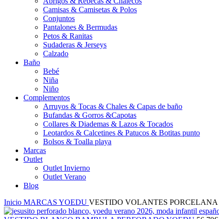
Abrigos & Rebecas & Chalecos
Camisas & Camisetas & Polos
Conjuntos
Pantalones & Bermudas
Petos & Ranitas
Sudaderas & Jerseys
Calzado
Baño
Bebé
Niña
Niño
Complementos
Arruyos & Tocas & Chales & Capas de baño
Bufandas & Gorros &Capotas
Collares & Diademas & Lazos & Tocados
Leotardos & Calcetines & Patucos & Botitas punto
Bolsos & Toalla playa
Marcas
Outlet
Outlet Invierno
Outlet Verano
Blog
Inicio
MARCAS
YOEDU
VESTIDO VOLANTES PORCELANA 