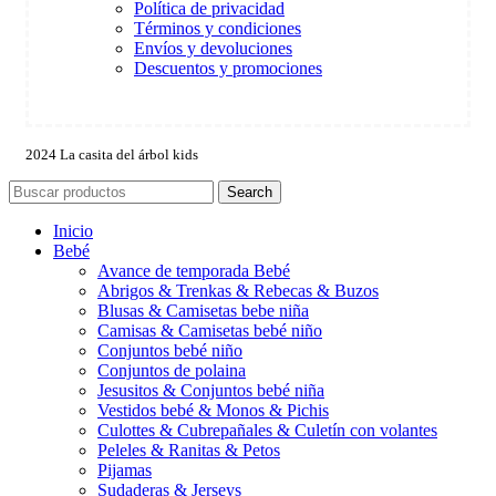
Política de privacidad
Términos y condiciones
Envíos y devoluciones
Descuentos y promociones
2024 La casita del árbol kids
Search
Inicio
Bebé
Avance de temporada Bebé
Abrigos & Trenkas & Rebecas & Buzos
Blusas & Camisetas bebe niña
Camisas & Camisetas bebé niño
Conjuntos bebé niño
Conjuntos de polaina
Jesusitos & Conjuntos bebé niña
Vestidos bebé & Monos & Pichis
Culottes & Cubrepañales & Culetín con volantes
Peleles & Ranitas & Petos
Pijamas
Sudaderas & Jerseys