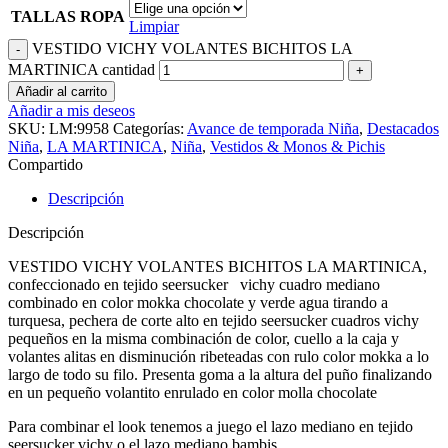
TALLAS ROPA
Limpiar
VESTIDO VICHY VOLANTES BICHITOS LA
MARTINICA cantidad
Añadir al carrito
Añadir a mis deseos
SKU:
LM:9958
Categorías:
Avance de temporada Niña
,
Destacados
Niña
,
LA MARTINICA
,
Niña
,
Vestidos & Monos & Pichis
Compartido
Descripción
Descripción
VESTIDO VICHY VOLANTES BICHITOS LA MARTINICA,
confeccionado en tejido seersucker vichy cuadro mediano
combinado en color mokka chocolate y verde agua tirando a
turquesa, pechera de corte alto en tejido seersucker cuadros vichy
pequeños en la misma combinación de color, cuello a la caja y
volantes alitas en disminución ribeteadas con rulo color mokka a lo
largo de todo su filo. Presenta goma a la altura del puño finalizando
en un pequeño volantito enrulado en color molla chocolate
Para combinar el look tenemos a juego el lazo mediano en tejido
seersucker vichy o el lazo mediano bambis.