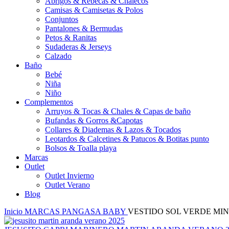
Abrigos & Rebecas & Chalecos
Camisas & Camisetas & Polos
Conjuntos
Pantalones & Bermudas
Petos & Ranitas
Sudaderas & Jerseys
Calzado
Baño
Bebé
Niña
Niño
Complementos
Arruyos & Tocas & Chales & Capas de baño
Bufandas & Gorros &Capotas
Collares & Diademas & Lazos & Tocados
Leotardos & Calcetines & Patucos & Botitas punto
Bolsos & Toalla playa
Marcas
Outlet
Outlet Invierno
Outlet Verano
Blog
Inicio
MARCAS
PANGASA BABY
VESTIDO SOL VERDE MIN