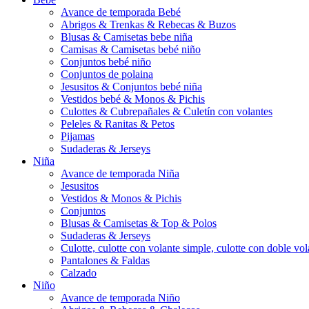
Avance de temporada Bebé
Abrigos & Trenkas & Rebecas & Buzos
Blusas & Camisetas bebe niña
Camisas & Camisetas bebé niño
Conjuntos bebé niño
Conjuntos de polaina
Jesusitos & Conjuntos bebé niña
Vestidos bebé & Monos & Pichis
Culottes & Cubrepañales & Culetín con volantes
Peleles & Ranitas & Petos
Pijamas
Sudaderas & Jerseys
Niña
Avance de temporada Niña
Jesusitos
Vestidos & Monos & Pichis
Conjuntos
Blusas & Camisetas & Top & Polos
Sudaderas & Jerseys
Culotte, culotte con volante simple, culotte con doble vola
Pantalones & Faldas
Calzado
Niño
Avance de temporada Niño