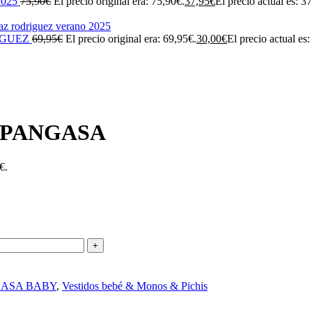
2025
75,90
€
El precio original era: 75,90€.
37,95
€
El precio actual es: 3
IGUEZ
69,95
€
El precio original era: 69,95€.
30,00
€
El precio actual es
 PANGASA
€.
ASA BABY
,
Vestidos bebé & Monos & Pichis