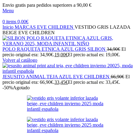
Envio gratis para pedidos superiores a 90,00 €
Menu
0
items
0,00
€
Inicio
MARCAS
EVE CHILDREN
VESTIDO GRIS LAZADA
BEIGE EVE CHILDREN
POLO RAQUETA ETNICA AZUL GRIS SILBON
34,90
€
El
precio original era: 34,90€.
19,00
€
El precio actual es: 19,00€.
Volver al catálogo
JESUSITO ANIMAL TEJA AZUL EVE CHILDREN
66,90
€
El
precio original era: 66,90€.
33,45
€
El precio actual es: 33,45€.
-50%
Agotado