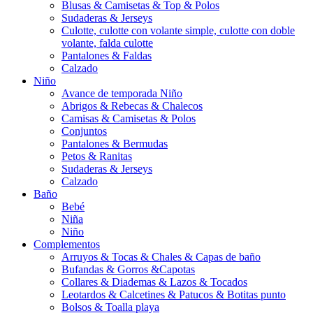
Blusas & Camisetas & Top & Polos
Sudaderas & Jerseys
Culotte, culotte con volante simple, culotte con doble
volante, falda culotte
Pantalones & Faldas
Calzado
Niño
Avance de temporada Niño
Abrigos & Rebecas & Chalecos
Camisas & Camisetas & Polos
Conjuntos
Pantalones & Bermudas
Petos & Ranitas
Sudaderas & Jerseys
Calzado
Baño
Bebé
Niña
Niño
Complementos
Arruyos & Tocas & Chales & Capas de baño
Bufandas & Gorros &Capotas
Collares & Diademas & Lazos & Tocados
Leotardos & Calcetines & Patucos & Botitas punto
Bolsos & Toalla playa