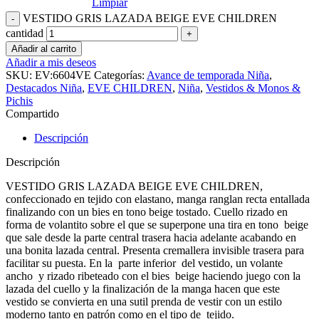
Limpiar
VESTIDO GRIS LAZADA BEIGE EVE CHILDREN
cantidad
Añadir al carrito
Añadir a mis deseos
SKU:
EV:6604VE
Categorías:
Avance de temporada Niña
,
Destacados Niña
,
EVE CHILDREN
,
Niña
,
Vestidos & Monos &
Pichis
Compartido
Descripción
Descripción
VESTIDO GRIS LAZADA BEIGE EVE CHILDREN,
confeccionado en tejido con elastano, manga ranglan recta entallada
finalizando con un bies en tono beige tostado. Cuello rizado en
forma de volantito sobre el que se superpone una tira en tono beige
que sale desde la parte central trasera hacia adelante acabando en
una bonita lazada central. Presenta cremallera invisible trasera para
facilitar su puesta. En la parte inferior del vestido, un volante
ancho y rizado ribeteado con el bies beige haciendo juego con la
lazada del cuello y la finalización de la manga hacen que este
vestido se convierta en una sutil prenda de vestir con un estilo
moderno tanto en patrón como en el tipo de tejido.