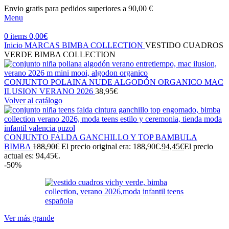
Envio gratis para pedidos superiores a 90,00 €
Menu
0
items
0,00
€
Inicio
MARCAS
BIMBA COLLECTION
VESTIDO CUADROS
VERDE BIMBA COLLECTION
CONJUNTO POLAINA NUDE ALGODÓN ORGANICO MAC
ILUSION VERANO 2026
38,95
€
Volver al catálogo
CONJUNTO FALDA GANCHILLO Y TOP BAMBULA
BIMBA
188,90
€
El precio original era: 188,90€.
94,45
€
El precio
actual es: 94,45€.
-50%
Ver más grande