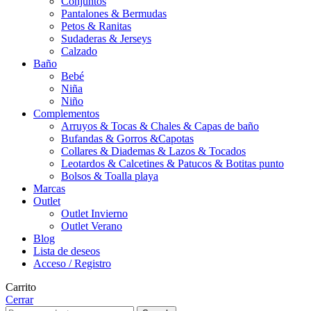
Conjuntos
Pantalones & Bermudas
Petos & Ranitas
Sudaderas & Jerseys
Calzado
Baño
Bebé
Niña
Niño
Complementos
Arruyos & Tocas & Chales & Capas de baño
Bufandas & Gorros &Capotas
Collares & Diademas & Lazos & Tocados
Leotardos & Calcetines & Patucos & Botitas punto
Bolsos & Toalla playa
Marcas
Outlet
Outlet Invierno
Outlet Verano
Blog
Lista de deseos
Acceso / Registro
Carrito
Cerrar