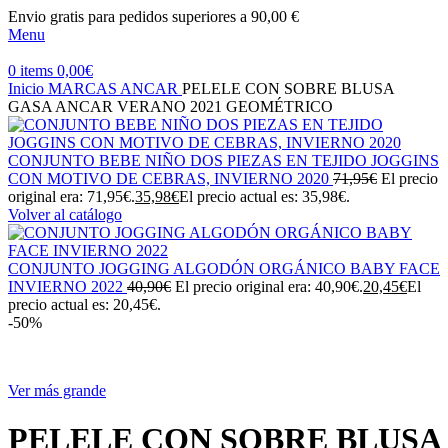
Envio gratis para pedidos superiores a 90,00 €
Menu
0
items
0,00
€
Inicio
MARCAS
ANCAR
PELELE CON SOBRE BLUSA
GASA ANCAR VERANO 2021 GEOMÉTRICO
CONJUNTO BEBE NIÑO DOS PIEZAS EN TEJIDO JOGGINS
CON MOTIVO DE CEBRAS, INVIERNO 2020
71,95
€
El precio
original era: 71,95€.
35,98
€
El precio actual es: 35,98€.
Volver al catálogo
CONJUNTO JOGGING ALGODÓN ORGÁNICO BABY FACE
INVIERNO 2022
40,90
€
El precio original era: 40,90€.
20,45
€
El
precio actual es: 20,45€.
-50%
Ver más grande
PELELE CON SOBRE BLUSA