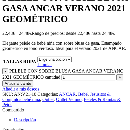
GASA ANCAR VERANO 2021
GEOMÉTRICO
22,48
€
-
24,48
€
Rango de precios: desde 22,48€ hasta 24,48€
Elegante pelele de bebé niña con sobre blusa de gasa. Estampado
geométrico en tono verdoso. Ideal para el verano 2021 de ANCAR.
TALLAS ROPA
Limpiar
PELELE CON SOBRE BLUSA GASA ANCAR VERANO
2021 GEOMÉTRICO cantidad
Añadir al carrito
Añadir a mis deseos
SKU:
AN:V21-10
Categorías:
ANCAR
,
Bebé
,
Jesusitos &
Conjuntos bebé niña
,
Outlet
,
Outlet Verano
,
Peleles & Ranitas &
Petos
Compartido
Descripción
Descripción