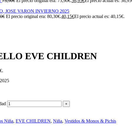
N
73,90
€
El precio original era: 73,90€.
36,95
€
El precio actual es: 36,95
30
€
El precio original era: 80,30€.
40,15
€
El precio actual es: 40,15€.
ELLO EVE CHILDREN
€.
2025
dad
os Niña
,
EVE CHILDREN
,
Niña
,
Vestidos & Monos & Pichis