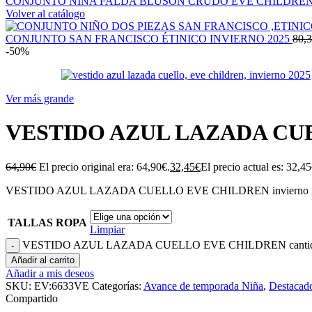
CONJUNTO NIÑA FALDA BLUSON CRUDO EVE CHILDRE
Volver al catálogo
CONJUNTO SAN FRANCISCO ÉTINICO INVIERNO 2025
80,
-50%
Ver más grande
VESTIDO AZUL LAZADA CU
64,90
€
El precio original era: 64,90€.
32,45
€
El precio actual es: 32,45
VESTIDO AZUL LAZADA CUELLO EVE CHILDREN invierno 
TALLAS ROPA
Limpiar
VESTIDO AZUL LAZADA CUELLO EVE CHILDREN canti
Añadir al carrito
Añadir a mis deseos
SKU:
EV:6633VE
Categorías:
Avance de temporada Niña
,
Destacad
Compartido