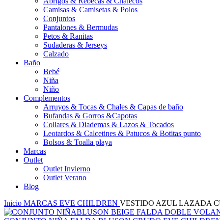
Abrigos & Rebecas & Chalecos
Camisas & Camisetas & Polos
Conjuntos
Pantalones & Bermudas
Petos & Ranitas
Sudaderas & Jerseys
Calzado
Baño
Bebé
Niña
Niño
Complementos
Arruyos & Tocas & Chales & Capas de baño
Bufandas & Gorros &Capotas
Collares & Diademas & Lazos & Tocados
Leotardos & Calcetines & Patucos & Botitas punto
Bolsos & Toalla playa
Marcas
Outlet
Outlet Invierno
Outlet Verano
Blog
Inicio
MARCAS
EVE CHILDREN
VESTIDO AZUL LAZADA 