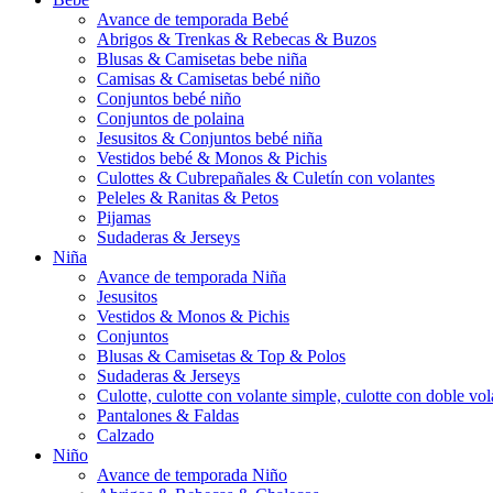
Avance de temporada Bebé
Abrigos & Trenkas & Rebecas & Buzos
Blusas & Camisetas bebe niña
Camisas & Camisetas bebé niño
Conjuntos bebé niño
Conjuntos de polaina
Jesusitos & Conjuntos bebé niña
Vestidos bebé & Monos & Pichis
Culottes & Cubrepañales & Culetín con volantes
Peleles & Ranitas & Petos
Pijamas
Sudaderas & Jerseys
Niña
Avance de temporada Niña
Jesusitos
Vestidos & Monos & Pichis
Conjuntos
Blusas & Camisetas & Top & Polos
Sudaderas & Jerseys
Culotte, culotte con volante simple, culotte con doble vola
Pantalones & Faldas
Calzado
Niño
Avance de temporada Niño