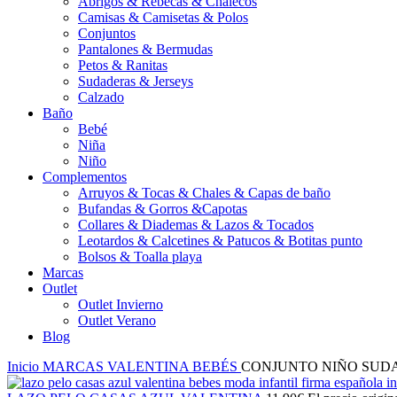
Abrigos & Rebecas & Chalecos
Camisas & Camisetas & Polos
Conjuntos
Pantalones & Bermudas
Petos & Ranitas
Sudaderas & Jerseys
Calzado
Baño
Bebé
Niña
Niño
Complementos
Arruyos & Tocas & Chales & Capas de baño
Bufandas & Gorros &Capotas
Collares & Diademas & Lazos & Tocados
Leotardos & Calcetines & Patucos & Botitas punto
Bolsos & Toalla playa
Marcas
Outlet
Outlet Invierno
Outlet Verano
Blog
Inicio
MARCAS
VALENTINA BEBÉS
CONJUNTO NIÑO SUD