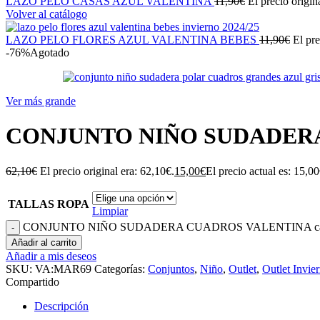
LAZO PELO CASAS AZUL VALENTINA
11,90
€
El precio origin
Volver al catálogo
LAZO PELO FLORES AZUL VALENTINA BEBES
11,90
€
El pre
-76%
Agotado
Ver más grande
CONJUNTO NIÑO SUDADER
62,10
€
El precio original era: 62,10€.
15,00
€
El precio actual es: 15,00
TALLAS ROPA
Limpiar
CONJUNTO NIÑO SUDADERA CUADROS VALENTINA can
Añadir al carrito
Añadir a mis deseos
SKU:
VA:MAR69
Categorías:
Conjuntos
,
Niño
,
Outlet
,
Outlet Invie
Compartido
Descripción