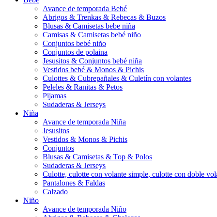
Avance de temporada Bebé
Abrigos & Trenkas & Rebecas & Buzos
Blusas & Camisetas bebe niña
Camisas & Camisetas bebé niño
Conjuntos bebé niño
Conjuntos de polaina
Jesusitos & Conjuntos bebé niña
Vestidos bebé & Monos & Pichis
Culottes & Cubrepañales & Culetín con volantes
Peleles & Ranitas & Petos
Pijamas
Sudaderas & Jerseys
Niña
Avance de temporada Niña
Jesusitos
Vestidos & Monos & Pichis
Conjuntos
Blusas & Camisetas & Top & Polos
Sudaderas & Jerseys
Culotte, culotte con volante simple, culotte con doble vola
Pantalones & Faldas
Calzado
Niño
Avance de temporada Niño