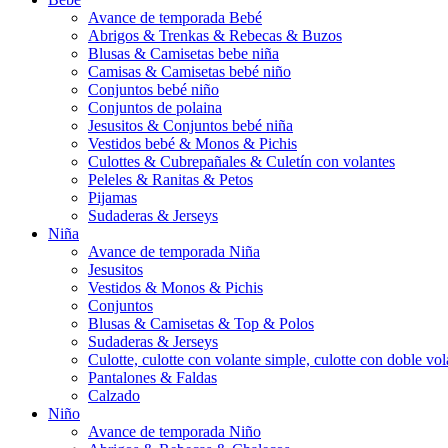
Avance de temporada Bebé
Abrigos & Trenkas & Rebecas & Buzos
Blusas & Camisetas bebe niña
Camisas & Camisetas bebé niño
Conjuntos bebé niño
Conjuntos de polaina
Jesusitos & Conjuntos bebé niña
Vestidos bebé & Monos & Pichis
Culottes & Cubrepañales & Culetín con volantes
Peleles & Ranitas & Petos
Pijamas
Sudaderas & Jerseys
Niña
Avance de temporada Niña
Jesusitos
Vestidos & Monos & Pichis
Conjuntos
Blusas & Camisetas & Top & Polos
Sudaderas & Jerseys
Culotte, culotte con volante simple, culotte con doble vola
Pantalones & Faldas
Calzado
Niño
Avance de temporada Niño