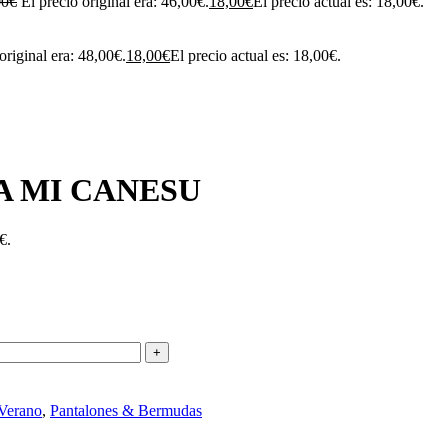
00
€
El precio original era: 46,00€.
18,00
€
El precio actual es: 18,00€.
original era: 48,00€.
18,00
€
El precio actual es: 18,00€.
A MI CANESU
€.
 Verano
,
Pantalones & Bermudas