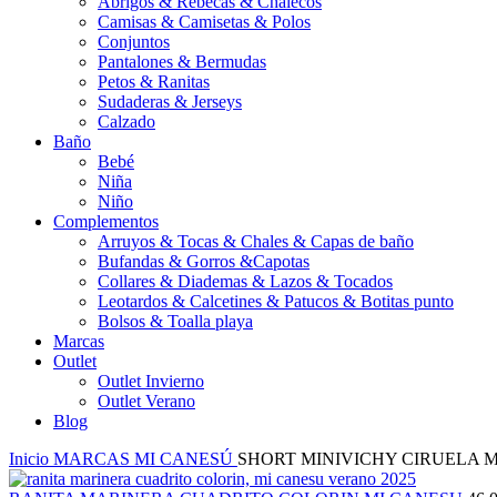
Abrigos & Rebecas & Chalecos
Camisas & Camisetas & Polos
Conjuntos
Pantalones & Bermudas
Petos & Ranitas
Sudaderas & Jerseys
Calzado
Baño
Bebé
Niña
Niño
Complementos
Arruyos & Tocas & Chales & Capas de baño
Bufandas & Gorros &Capotas
Collares & Diademas & Lazos & Tocados
Leotardos & Calcetines & Patucos & Botitas punto
Bolsos & Toalla playa
Marcas
Outlet
Outlet Invierno
Outlet Verano
Blog
Inicio
MARCAS
MI CANESÚ
SHORT MINIVICHY CIRUELA 