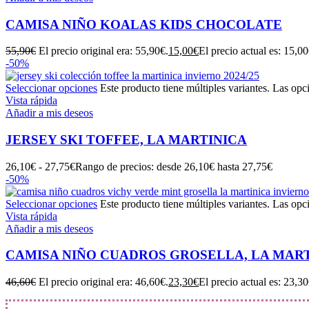
CAMISA NIÑO KOALAS KIDS CHOCOLATE
55,90
€
El precio original era: 55,90€.
15,00
€
El precio actual es: 15,00
-50%
Seleccionar opciones
Este producto tiene múltiples variantes. Las opc
Vista rápida
Añadir a mis deseos
JERSEY SKI TOFFEE, LA MARTINICA
26,10
€
-
27,75
€
Rango de precios: desde 26,10€ hasta 27,75€
-50%
Seleccionar opciones
Este producto tiene múltiples variantes. Las opc
Vista rápida
Añadir a mis deseos
CAMISA NIÑO CUADROS GROSELLA, LA MAR
46,60
€
El precio original era: 46,60€.
23,30
€
El precio actual es: 23,30