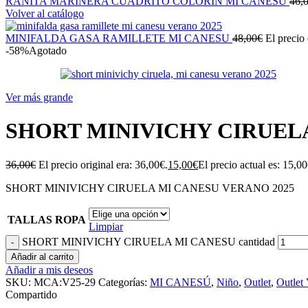
RANITA MARINERA CUADRITO COLORIN MI CANESU
46,
Volver al catálogo
MINIFALDA GASA RAMILLETE MI CANESU
48,00
€
El precio 
-58%
Agotado
Ver más grande
SHORT MINIVICHY CIRUEL
36,00
€
El precio original era: 36,00€.
15,00
€
El precio actual es: 15,00
SHORT MINIVICHY CIRUELA MI CANESU VERANO 2025
TALLAS ROPA
Limpiar
SHORT MINIVICHY CIRUELA MI CANESU cantidad
Añadir al carrito
Añadir a mis deseos
SKU:
MCA:V25-29
Categorías:
MI CANESÚ
,
Niño
,
Outlet
,
Outlet
Compartido