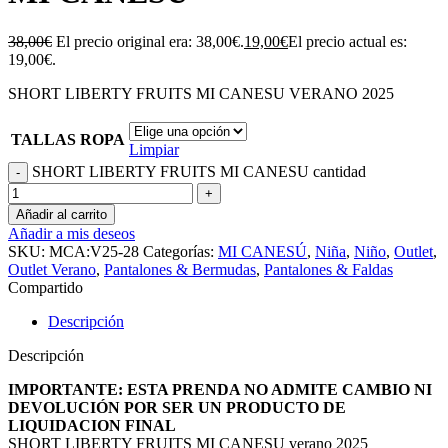
38,00
€
El precio original era: 38,00€.
19,00
€
El precio actual es:
19,00€.
SHORT LIBERTY FRUITS MI CANESU VERANO 2025
TALLAS ROPA
Limpiar
SHORT LIBERTY FRUITS MI CANESU cantidad
Añadir al carrito
Añadir a mis deseos
SKU:
MCA:V25-28
Categorías:
MI CANESÚ
,
Niña
,
Niño
,
Outlet
,
Outlet Verano
,
Pantalones & Bermudas
,
Pantalones & Faldas
Compartido
Descripción
Descripción
IMPORTANTE: ESTA PRENDA NO ADMITE CAMBIO NI
DEVOLUCIÓN POR SER UN PRODUCTO DE
LIQUIDACION FINAL
SHORT LIBERTY FRUITS MI CANESU verano 2025