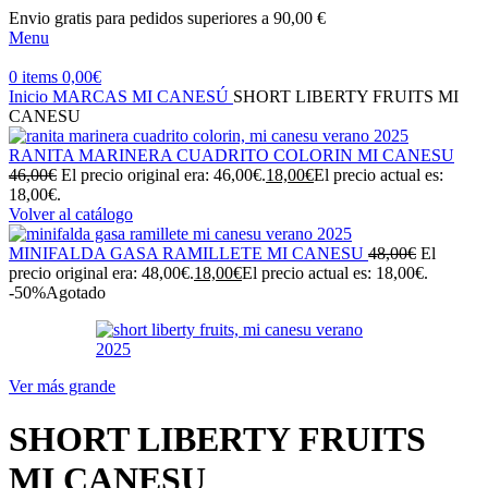
Envio gratis para pedidos superiores a 90,00 €
Menu
0
items
0,00
€
Inicio
MARCAS
MI CANESÚ
SHORT LIBERTY FRUITS MI
CANESU
RANITA MARINERA CUADRITO COLORIN MI CANESU
46,00
€
El precio original era: 46,00€.
18,00
€
El precio actual es:
18,00€.
Volver al catálogo
MINIFALDA GASA RAMILLETE MI CANESU
48,00
€
El
precio original era: 48,00€.
18,00
€
El precio actual es: 18,00€.
-50%
Agotado
Ver más grande
SHORT LIBERTY FRUITS
MI CANESU