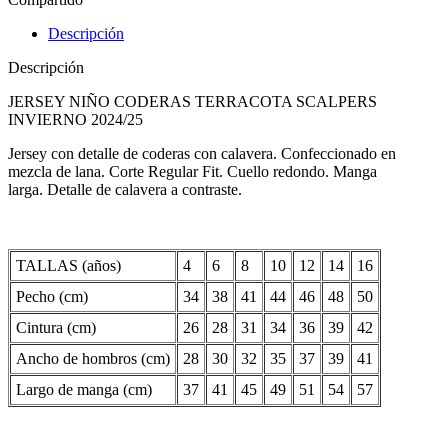
Descripción
Descripción
JERSEY NIÑO CODERAS TERRACOTA SCALPERS
INVIERNO 2024/25
Jersey con detalle de coderas con calavera. Confeccionado en
mezcla de lana. Corte Regular Fit. Cuello redondo. Manga
larga. Detalle de calavera a contraste.
TALLAS (años)
4
6
8
10
12
14
16
Pecho (cm)
34
38
41
44
46
48
50
Cintura (cm)
26
28
31
34
36
39
42
Ancho de hombros (cm)
28
30
32
35
37
39
41
Largo de manga (cm)
37
41
45
49
51
54
57