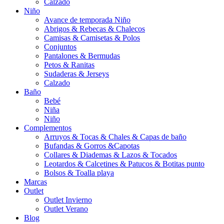
Calzado
Niño
Avance de temporada Niño
Abrigos & Rebecas & Chalecos
Camisas & Camisetas & Polos
Conjuntos
Pantalones & Bermudas
Petos & Ranitas
Sudaderas & Jerseys
Calzado
Baño
Bebé
Niña
Niño
Complementos
Arruyos & Tocas & Chales & Capas de baño
Bufandas & Gorros &Capotas
Collares & Diademas & Lazos & Tocados
Leotardos & Calcetines & Patucos & Botitas punto
Bolsos & Toalla playa
Marcas
Outlet
Outlet Invierno
Outlet Verano
Blog