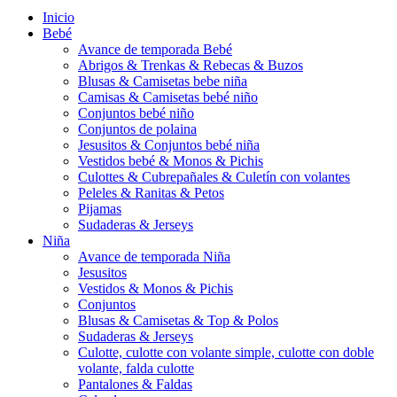
Inicio
Bebé
Avance de temporada Bebé
Abrigos & Trenkas & Rebecas & Buzos
Blusas & Camisetas bebe niña
Camisas & Camisetas bebé niño
Conjuntos bebé niño
Conjuntos de polaina
Jesusitos & Conjuntos bebé niña
Vestidos bebé & Monos & Pichis
Culottes & Cubrepañales & Culetín con volantes
Peleles & Ranitas & Petos
Pijamas
Sudaderas & Jerseys
Niña
Avance de temporada Niña
Jesusitos
Vestidos & Monos & Pichis
Conjuntos
Blusas & Camisetas & Top & Polos
Sudaderas & Jerseys
Culotte, culotte con volante simple, culotte con doble
volante, falda culotte
Pantalones & Faldas