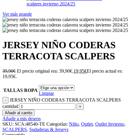
Ver más grande
JERSEY NIÑO CODERAS
TERRACOTA SCALPERS
39,90
€
El precio original era: 39,90€.
19,95
€
El precio actual es:
19,95€.
TALLAS ROPA
Limpiar
JERSEY NIÑO CODERAS TERRACOTA SCALPERS
cantidad
Añadir al carrito
Añadir a mis deseos
SKU:
SCA:48540-TE
Categorías:
Niño
,
Outlet
,
Outlet Invierno
,
SCALPERS
,
Sudaderas & Jerseys
Compartido