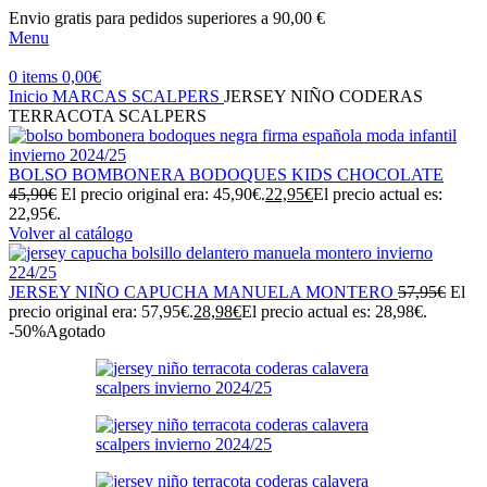
Envio gratis para pedidos superiores a 90,00 €
Menu
0
items
0,00
€
Inicio
MARCAS
SCALPERS
JERSEY NIÑO CODERAS
TERRACOTA SCALPERS
BOLSO BOMBONERA BODOQUES KIDS CHOCOLATE
45,90
€
El precio original era: 45,90€.
22,95
€
El precio actual es:
22,95€.
Volver al catálogo
JERSEY NIÑO CAPUCHA MANUELA MONTERO
57,95
€
El
precio original era: 57,95€.
28,98
€
El precio actual es: 28,98€.
-50%
Agotado