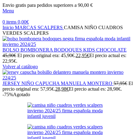
Envio gratis para pedidos superiores a 90,00 €
Menu
0
items
0,00
€
Inicio
MARCAS
SCALPERS
CAMISA NIÑO CUADROS
VERDES SCALPERS
BOLSO BOMBONERA BODOQUES KIDS CHOCOLATE
45,90
€
El precio original era: 45,90€.
22,95
€
El precio actual es:
22,95€.
Volver al catálogo
JERSEY NIÑO CAPUCHA MANUELA MONTERO
57,95
€
El
precio original era: 57,95€.
28,98
€
El precio actual es: 28,98€.
-75%
Agotado