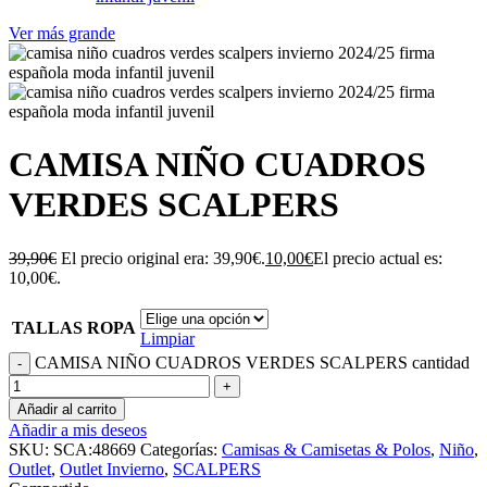
Ver más grande
CAMISA NIÑO CUADROS
VERDES SCALPERS
39,90
€
El precio original era: 39,90€.
10,00
€
El precio actual es:
10,00€.
TALLAS ROPA
Limpiar
CAMISA NIÑO CUADROS VERDES SCALPERS cantidad
Añadir al carrito
Añadir a mis deseos
SKU:
SCA:48669
Categorías:
Camisas & Camisetas & Polos
,
Niño
,
Outlet
,
Outlet Invierno
,
SCALPERS