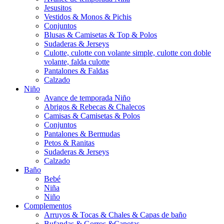
Jesusitos
Vestidos & Monos & Pichis
Conjuntos
Blusas & Camisetas & Top & Polos
Sudaderas & Jerseys
Culotte, culotte con volante simple, culotte con doble
volante, falda culotte
Pantalones & Faldas
Calzado
Niño
Avance de temporada Niño
Abrigos & Rebecas & Chalecos
Camisas & Camisetas & Polos
Conjuntos
Pantalones & Bermudas
Petos & Ranitas
Sudaderas & Jerseys
Calzado
Baño
Bebé
Niña
Niño
Complementos
Arruyos & Tocas & Chales & Capas de baño
Bufandas & Gorros &Capotas