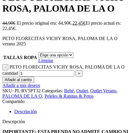
ROSA, PALOMA DE LA O
44,90
€
El precio original era: 44,90€.
22,45
€
El precio actual es:
22,45€.
PETO FLORECITAS VICHY ROSA, PALOMA DE LA O
verano 2025
TALLAS ROPA
Limpiar
PETO FLORECITAS VICHY ROSA, PALOMA DE LA O
cantidad
Añadir al carrito
Añadir a mis deseos
SKU:
PL:RV5PT32
Categorías:
Bebé
,
Outlet
,
Outlet Verano
,
PALOMA DE LA O
,
Peleles & Ranitas & Petos
Compartido
Descripción
Descripción
IMPORTANTE: ESTA PRENDA NO ADMITE CAMBIO NI