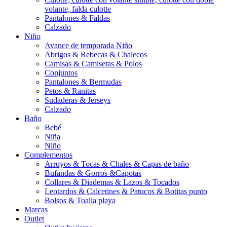
volante, falda culotte
Pantalones & Faldas
Calzado
Niño
Avance de temporada Niño
Abrigos & Rebecas & Chalecos
Camisas & Camisetas & Polos
Conjuntos
Pantalones & Bermudas
Petos & Ranitas
Sudaderas & Jerseys
Calzado
Baño
Bebé
Niña
Niño
Complementos
Arruyos & Tocas & Chales & Capas de baño
Bufandas & Gorros &Capotas
Collares & Diademas & Lazos & Tocados
Leotardos & Calcetines & Patucos & Botitas punto
Bolsos & Toalla playa
Marcas
Outlet