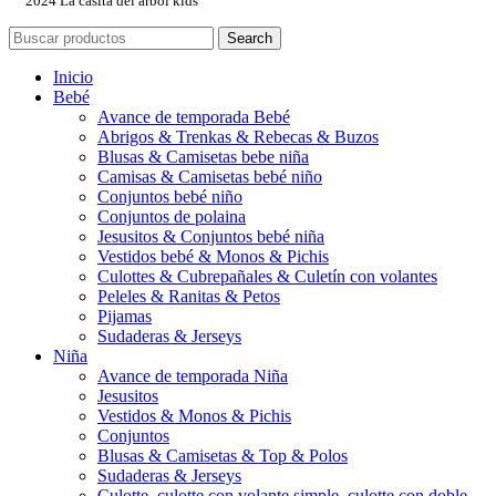
2024 La casita del árbol kids
Search
Inicio
Bebé
Avance de temporada Bebé
Abrigos & Trenkas & Rebecas & Buzos
Blusas & Camisetas bebe niña
Camisas & Camisetas bebé niño
Conjuntos bebé niño
Conjuntos de polaina
Jesusitos & Conjuntos bebé niña
Vestidos bebé & Monos & Pichis
Culottes & Cubrepañales & Culetín con volantes
Peleles & Ranitas & Petos
Pijamas
Sudaderas & Jerseys
Niña
Avance de temporada Niña
Jesusitos
Vestidos & Monos & Pichis
Conjuntos
Blusas & Camisetas & Top & Polos
Sudaderas & Jerseys
Culotte, culotte con volante simple, culotte con doble