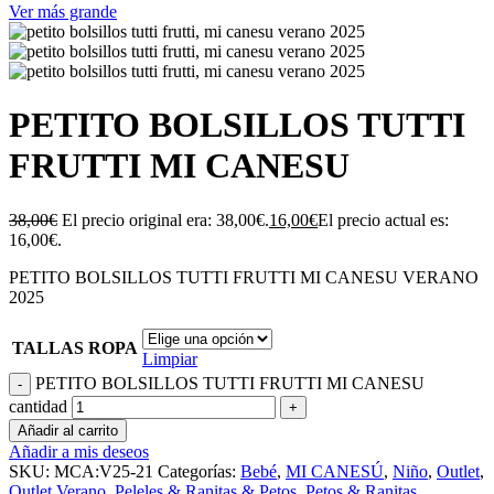
Ver más grande
PETITO BOLSILLOS TUTTI
FRUTTI MI CANESU
38,00
€
El precio original era: 38,00€.
16,00
€
El precio actual es:
16,00€.
PETITO BOLSILLOS TUTTI FRUTTI MI CANESU VERANO
2025
TALLAS ROPA
Limpiar
PETITO BOLSILLOS TUTTI FRUTTI MI CANESU
cantidad
Añadir al carrito
Añadir a mis deseos
SKU:
MCA:V25-21
Categorías:
Bebé
,
MI CANESÚ
,
Niño
,
Outlet
,
Outlet Verano
,
Peleles & Ranitas & Petos
,
Petos & Ranitas