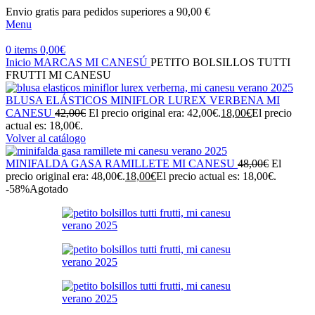
Envio gratis para pedidos superiores a 90,00 €
Menu
0
items
0,00
€
Inicio
MARCAS
MI CANESÚ
PETITO BOLSILLOS TUTTI
FRUTTI MI CANESU
BLUSA ELÁSTICOS MINIFLOR LUREX VERBENA MI
CANESU
42,00
€
El precio original era: 42,00€.
18,00
€
El precio
actual es: 18,00€.
Volver al catálogo
MINIFALDA GASA RAMILLETE MI CANESU
48,00
€
El
precio original era: 48,00€.
18,00
€
El precio actual es: 18,00€.
-58%
Agotado