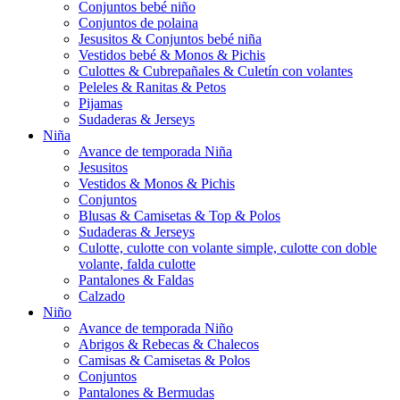
Conjuntos bebé niño
Conjuntos de polaina
Jesusitos & Conjuntos bebé niña
Vestidos bebé & Monos & Pichis
Culottes & Cubrepañales & Culetín con volantes
Peleles & Ranitas & Petos
Pijamas
Sudaderas & Jerseys
Niña
Avance de temporada Niña
Jesusitos
Vestidos & Monos & Pichis
Conjuntos
Blusas & Camisetas & Top & Polos
Sudaderas & Jerseys
Culotte, culotte con volante simple, culotte con doble
volante, falda culotte
Pantalones & Faldas
Calzado
Niño
Avance de temporada Niño
Abrigos & Rebecas & Chalecos
Camisas & Camisetas & Polos
Conjuntos
Pantalones & Bermudas