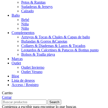
Petos & Ranitas
Sudaderas & Jerseys
Calzado
Baño
Bebé
Niña
Niño
Complementos
Arruyos & Tocas & Chales & Capas de baño
Bufandas & Gorros &Capotas
Collares & Diademas & Lazos & Tocados
Leotardos & Calcetines & Patucos & Botitas punto
Bolsos & Toalla playa
Marcas
Outlet
Outlet Invierno
Outlet Verano
Blog
Lista de deseos
Acceso / Registro
Carrito
Cerrar
Search
Comienza a escribir para encontrar lo que buscas