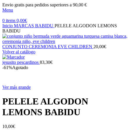
Envio gratis para pedidos superiores a 90,00 €
Menu
0
items
0,00
€
Inicio
MARCAS
BABIDU
PELELE ALGODON LEMONS
BABIDU
CONJUNTO CEREMONIA EVE CHILDREN
20,00
€
Volver al catálogo
jesusito pescardinos
83,30
€
-61%
Agotado
Ver más grande
PELELE ALGODON
LEMONS BABIDU
10,00
€