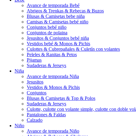
Avance de temporada Bebé
Abrigos & Trenkas & Rebecas & Buzos
Blusas & Camisetas bebe niña
Camisas & Camisetas bebé niño
Conjuntos bebé niño
Conjuntos de polaina
Jesusitos & Conjuntos bebé niña
Vestidos bebé & Monos & Pichis
Culottes & Cubrepañales & Culetín con volantes
Peleles & Ranitas & Petos
Pijamas
Sudaderas & Jerseys
Niña
Avance de temporada Niña
Jesusitos
Vestidos & Monos & Pichis
Conjuntos
Blusas & Camisetas & Top & Polos
Sudaderas & Jerseys
Culotte, culotte con volante simple, culotte con doble vola
Pantalones & Faldas
Calzado
Niño
Avance de temporada Niño