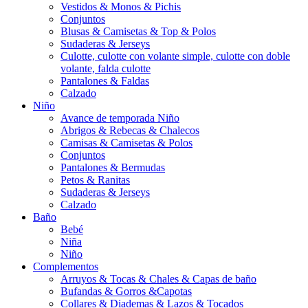
Vestidos & Monos & Pichis
Conjuntos
Blusas & Camisetas & Top & Polos
Sudaderas & Jerseys
Culotte, culotte con volante simple, culotte con doble
volante, falda culotte
Pantalones & Faldas
Calzado
Niño
Avance de temporada Niño
Abrigos & Rebecas & Chalecos
Camisas & Camisetas & Polos
Conjuntos
Pantalones & Bermudas
Petos & Ranitas
Sudaderas & Jerseys
Calzado
Baño
Bebé
Niña
Niño
Complementos
Arruyos & Tocas & Chales & Capas de baño
Bufandas & Gorros &Capotas
Collares & Diademas & Lazos & Tocados