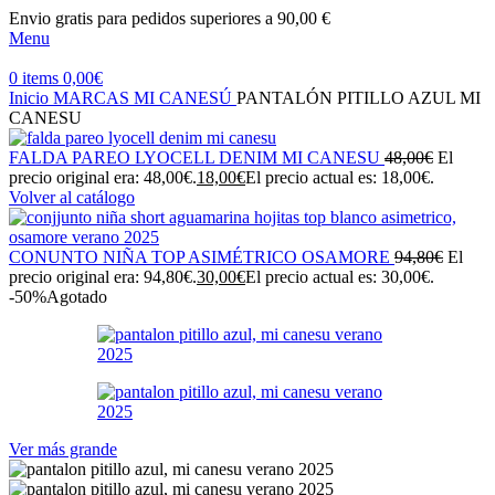
Envio gratis para pedidos superiores a 90,00 €
Menu
0
items
0,00
€
Inicio
MARCAS
MI CANESÚ
PANTALÓN PITILLO AZUL MI
CANESU
FALDA PAREO LYOCELL DENIM MI CANESU
48,00
€
El
precio original era: 48,00€.
18,00
€
El precio actual es: 18,00€.
Volver al catálogo
CONUNTO NIÑA TOP ASIMÉTRICO OSAMORE
94,80
€
El
precio original era: 94,80€.
30,00
€
El precio actual es: 30,00€.
-50%
Agotado
Ver más grande