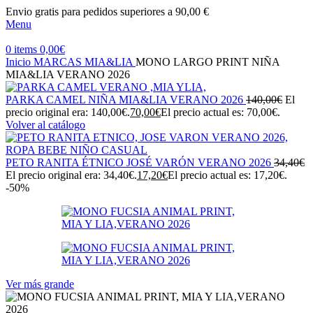
Envio gratis para pedidos superiores a 90,00 €
Menu
0
items
0,00
€
Inicio
MARCAS
MIA&LIA
MONO LARGO PRINT NIÑA
MIA&LIA VERANO 2026
PARKA CAMEL NIÑA MIA&LIA VERANO 2026
140,00
€
El
precio original era: 140,00€.
70,00
€
El precio actual es: 70,00€.
Volver al catálogo
PETO RANITA ÉTNICO JOSÉ VARÓN VERANO 2026
34,40
€
El precio original era: 34,40€.
17,20
€
El precio actual es: 17,20€.
-50%
Ver más grande