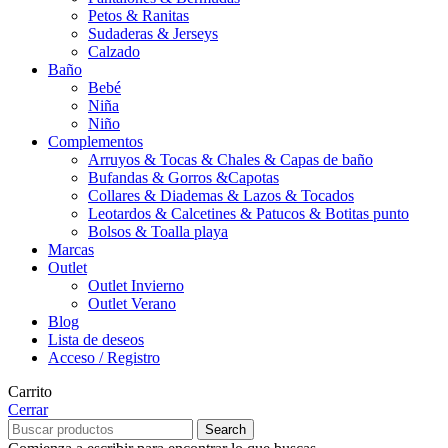
Petos & Ranitas
Sudaderas & Jerseys
Calzado
Baño
Bebé
Niña
Niño
Complementos
Arruyos & Tocas & Chales & Capas de baño
Bufandas & Gorros &Capotas
Collares & Diademas & Lazos & Tocados
Leotardos & Calcetines & Patucos & Botitas punto
Bolsos & Toalla playa
Marcas
Outlet
Outlet Invierno
Outlet Verano
Blog
Lista de deseos
Acceso / Registro
Carrito
Cerrar
Search