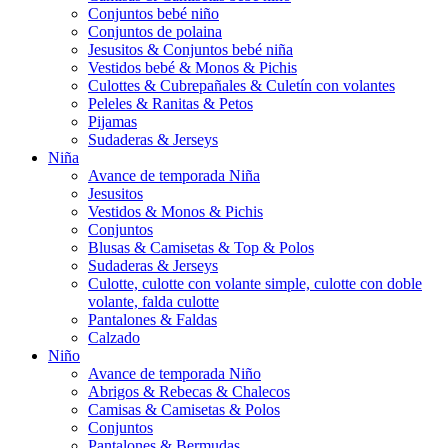
Conjuntos bebé niño
Conjuntos de polaina
Jesusitos & Conjuntos bebé niña
Vestidos bebé & Monos & Pichis
Culottes & Cubrepañales & Culetín con volantes
Peleles & Ranitas & Petos
Pijamas
Sudaderas & Jerseys
Niña
Avance de temporada Niña
Jesusitos
Vestidos & Monos & Pichis
Conjuntos
Blusas & Camisetas & Top & Polos
Sudaderas & Jerseys
Culotte, culotte con volante simple, culotte con doble
volante, falda culotte
Pantalones & Faldas
Calzado
Niño
Avance de temporada Niño
Abrigos & Rebecas & Chalecos
Camisas & Camisetas & Polos
Conjuntos
Pantalones & Bermudas