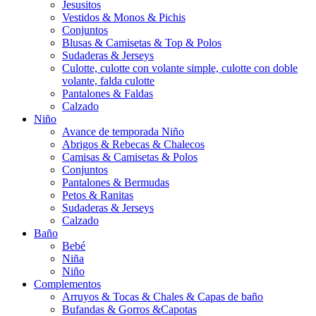
Jesusitos
Vestidos & Monos & Pichis
Conjuntos
Blusas & Camisetas & Top & Polos
Sudaderas & Jerseys
Culotte, culotte con volante simple, culotte con doble
volante, falda culotte
Pantalones & Faldas
Calzado
Niño
Avance de temporada Niño
Abrigos & Rebecas & Chalecos
Camisas & Camisetas & Polos
Conjuntos
Pantalones & Bermudas
Petos & Ranitas
Sudaderas & Jerseys
Calzado
Baño
Bebé
Niña
Niño
Complementos
Arruyos & Tocas & Chales & Capas de baño
Bufandas & Gorros &Capotas