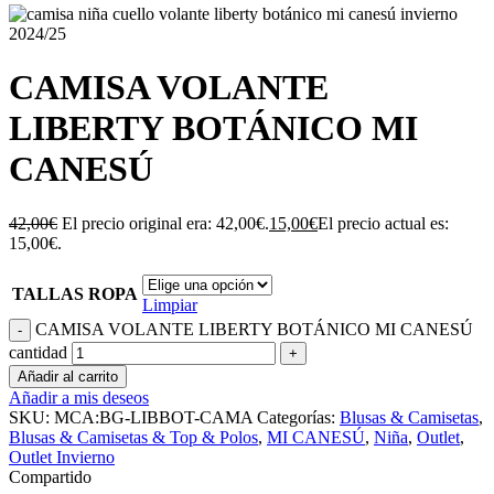
CAMISA VOLANTE
LIBERTY BOTÁNICO MI
CANESÚ
42,00
€
El precio original era: 42,00€.
15,00
€
El precio actual es:
15,00€.
TALLAS ROPA
Limpiar
CAMISA VOLANTE LIBERTY BOTÁNICO MI CANESÚ
cantidad
Añadir al carrito
Añadir a mis deseos
SKU:
MCA:BG-LIBBOT-CAMA
Categorías:
Blusas & Camisetas
,
Blusas & Camisetas & Top & Polos
,
MI CANESÚ
,
Niña
,
Outlet
,
Outlet Invierno
Compartido