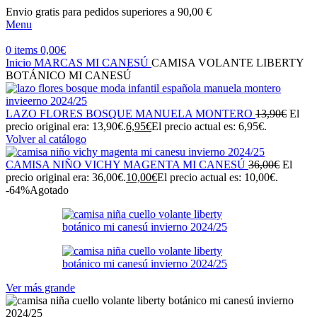
Envio gratis para pedidos superiores a 90,00 €
Menu
0
items
0,00
€
Inicio
MARCAS
MI CANESÚ
CAMISA VOLANTE LIBERTY
BOTÁNICO MI CANESÚ
LAZO FLORES BOSQUE MANUELA MONTERO
13,90
€
El
precio original era: 13,90€.
6,95
€
El precio actual es: 6,95€.
Volver al catálogo
CAMISA NIÑO VICHY MAGENTA MI CANESÚ
36,00
€
El
precio original era: 36,00€.
10,00
€
El precio actual es: 10,00€.
-64%
Agotado
Ver más grande