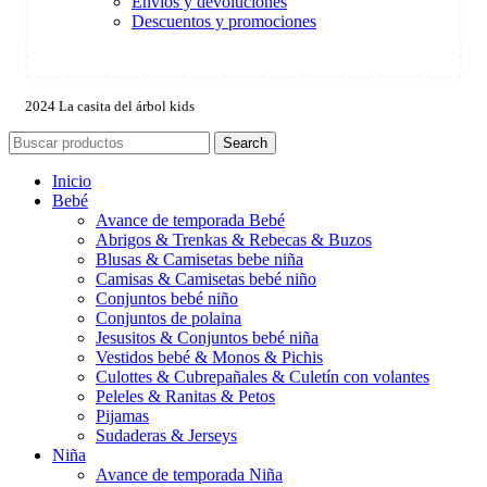
Envíos y devoluciones
Descuentos y promociones
2024 La casita del árbol kids
Search
Inicio
Bebé
Avance de temporada Bebé
Abrigos & Trenkas & Rebecas & Buzos
Blusas & Camisetas bebe niña
Camisas & Camisetas bebé niño
Conjuntos bebé niño
Conjuntos de polaina
Jesusitos & Conjuntos bebé niña
Vestidos bebé & Monos & Pichis
Culottes & Cubrepañales & Culetín con volantes
Peleles & Ranitas & Petos
Pijamas
Sudaderas & Jerseys
Niña
Avance de temporada Niña