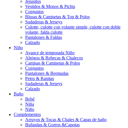
Jesusitos
Vestidos & Monos & Pichis
Conjuntos
Blusas & Camisetas & Top & Polos
Sudaderas & Jerseys
Culotte, culotte con volante simple, culotte con doble
volante, falda culotte
Pantalones & Faldas
Calzado
Niño
Avance de temporada Niño
Abrigos & Rebecas & Chalecos
Camisas & Camisetas & Polos
Conjuntos
Pantalones & Bermudas
Petos & Ranitas
Sudaderas & Jerseys
Calzado
Baño
Bebé
Niña
Niño
Complementos
Arruyos & Tocas & Chales & Capas de baño
Bufandas & Gorros &Capotas