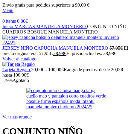
Envio gratis para pedidos superiores a 90,00 €
Menu
0
items
0,00
€
Inicio
MARCAS
MANUELA MONTERO
CONJUNTO NIÑO
CUADROS BOSQUE MANUELA MONTERO
JERSEY NIÑO CAPUCHA MANUELA MONTERO
57,95
€
El
precio original era: 57,95€.
28,98
€
El precio actual es: 28,98€.
Volver al catálogo
Tarjeta Regalo
20,00
€
-
100,00
€
Rango de precios: desde 20,00€
hasta 100,00€
-79%
Agotado
Ver más grande
CONJUNTO NIÑO