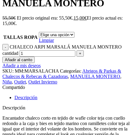
MANUELA MONTERO
55,50
€
El precio original era: 55,50€.
15,00
€
El precio actual es:
15,00€.
TALLAS ROPA
Limpiar
CHALECO ARPI MARSALÁ MANUELA MONTERO
cantidad
Añadir al carrito
Añadir a mis deseos
SKU:
MM:MARSALACHA
Categorías:
Abrigos & Parkas &
Chalecos & Rebecas & Cazadoras
,
MANUELA MONTERO
,
Niña
,
Outlet
,
Outlet Invierno
Compartido
Descripción
Descripción
Encantador chaleco corto en tejido de wafle color teja con cuello
redondo a la caja y bies en tejido marino con ramilletes color teja al
igual que el interior del volante de los hombros. Se convierte en la
prenda ideal para completar el look en cualquier versión de la