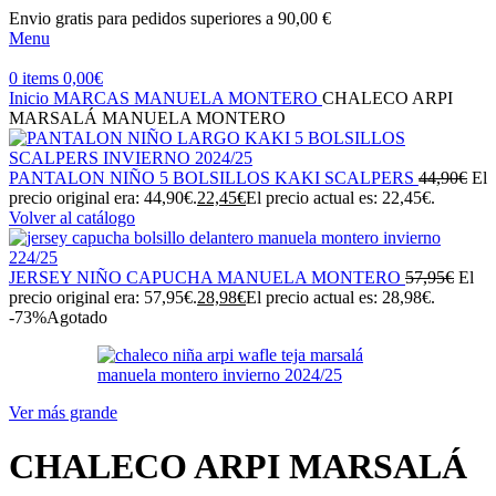
Envio gratis para pedidos superiores a 90,00 €
Menu
0
items
0,00
€
Inicio
MARCAS
MANUELA MONTERO
CHALECO ARPI
MARSALÁ MANUELA MONTERO
PANTALON NIÑO 5 BOLSILLOS KAKI SCALPERS
44,90
€
El
precio original era: 44,90€.
22,45
€
El precio actual es: 22,45€.
Volver al catálogo
JERSEY NIÑO CAPUCHA MANUELA MONTERO
57,95
€
El
precio original era: 57,95€.
28,98
€
El precio actual es: 28,98€.
-73%
Agotado
Ver más grande
CHALECO ARPI MARSALÁ