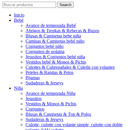
Search
Inicio
Bebé
Avance de temporada Bebé
Abrigos & Trenkas & Rebecas & Buzos
Blusas & Camisetas bebe niña
Camisas & Camisetas bebé niño
Conjuntos bebé niño
Conjuntos de polaina
Jesusitos & Conjuntos bebé niña
Vestidos bebé & Monos & Pichis
Culottes & Cubrepañales & Culetín con volantes
Peleles & Ranitas & Petos
Pijamas
Sudaderas & Jerseys
Niña
Avance de temporada Niña
Jesusitos
Vestidos & Monos & Pichis
Conjuntos
Blusas & Camisetas & Top & Polos
Sudaderas & Jerseys
Culotte, culotte con volante simple, culotte con doble
volante, falda culotte