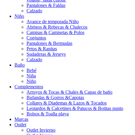
Pantalones & Faldas
Calzado
Niño
Avance de temporada Niño
Abrigos & Rebecas & Chalecos
Camisas & Camisetas & Polos
Conjuntos
Pantalones & Bermudas
Petos & Ranitas
Sudaderas & Jerseys
Calzado
Baño
Bebé
Niña
Niño
Complementos
Arruyos & Tocas & Chales & Capas de baño
Bufandas & Gorros &Capotas
Collares & Diademas & Lazos & Tocados
Leotardos & Calcetines & Patucos & Botitas punto
Bolsos & Toalla playa
Marcas
Outlet
Outlet Invierno