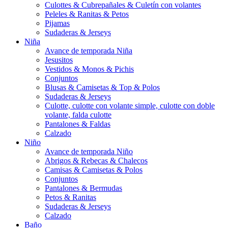
Culottes & Cubrepañales & Culetín con volantes
Peleles & Ranitas & Petos
Pijamas
Sudaderas & Jerseys
Niña
Avance de temporada Niña
Jesusitos
Vestidos & Monos & Pichis
Conjuntos
Blusas & Camisetas & Top & Polos
Sudaderas & Jerseys
Culotte, culotte con volante simple, culotte con doble
volante, falda culotte
Pantalones & Faldas
Calzado
Niño
Avance de temporada Niño
Abrigos & Rebecas & Chalecos
Camisas & Camisetas & Polos
Conjuntos
Pantalones & Bermudas
Petos & Ranitas
Sudaderas & Jerseys
Calzado
Baño