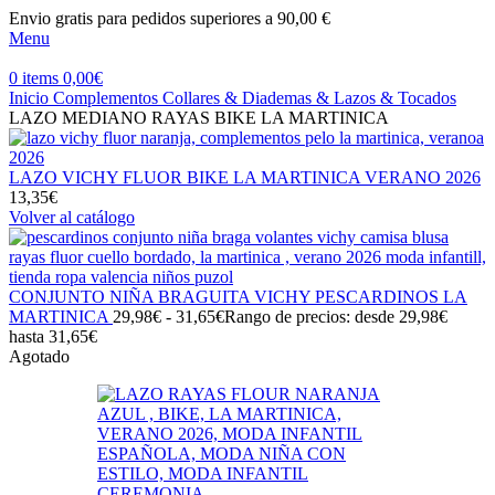
Envio gratis para pedidos superiores a 90,00 €
Menu
0
items
0,00
€
Inicio
Complementos
Collares & Diademas & Lazos & Tocados
LAZO MEDIANO RAYAS BIKE LA MARTINICA
LAZO VICHY FLUOR BIKE LA MARTINICA VERANO 2026
13,35
€
Volver al catálogo
CONJUNTO NIÑA BRAGUITA VICHY PESCARDINOS LA
MARTINICA
29,98
€
-
31,65
€
Rango de precios: desde 29,98€
hasta 31,65€
Agotado