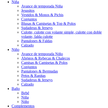
Niña
Avance de temporada Niña
Jesusitos
Vestidos & Monos & Pichis
Conjuntos
Blusas & Camisetas & Top & Polos
Sudaderas & Jerseys
Culotte, culotte con volante simple, culotte con doble
volante, falda culotte
Pantalones & Faldas
Calzado
Niño
Avance de temporada Niño
Abrigos & Rebecas & Chalecos
Camisas & Camisetas & Polos
Conjuntos
Pantalones & Bermudas
Petos & Ranitas
Sudaderas & Jerseys
Calzado
Baño
Bebé
Niña
Niño
Complementos