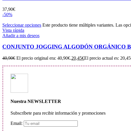
37,90
€
-50%
Seleccionar opciones
Este producto tiene múltiples variantes. Las opc
Vista rápida
Añadir a mis deseos
CONJUNTO JOGGING ALGODÓN ORGÁNICO BA
40,90
€
El precio original era: 40,90€.
20,45
€
El precio actual es: 20,45
Nuestra NEWSLETTER
Subscríbete para recibir información y promociones
Email: