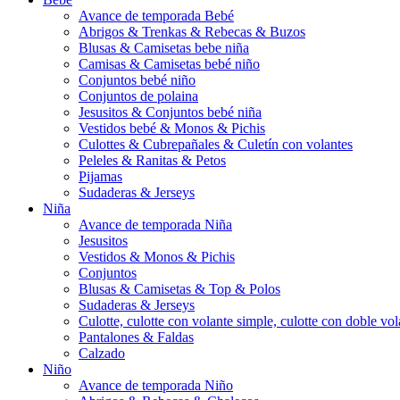
Avance de temporada Bebé
Abrigos & Trenkas & Rebecas & Buzos
Blusas & Camisetas bebe niña
Camisas & Camisetas bebé niño
Conjuntos bebé niño
Conjuntos de polaina
Jesusitos & Conjuntos bebé niña
Vestidos bebé & Monos & Pichis
Culottes & Cubrepañales & Culetín con volantes
Peleles & Ranitas & Petos
Pijamas
Sudaderas & Jerseys
Niña
Avance de temporada Niña
Jesusitos
Vestidos & Monos & Pichis
Conjuntos
Blusas & Camisetas & Top & Polos
Sudaderas & Jerseys
Culotte, culotte con volante simple, culotte con doble vola
Pantalones & Faldas
Calzado
Niño
Avance de temporada Niño