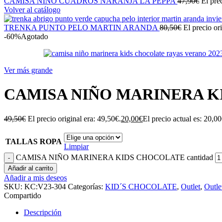
CAMISA NIÑO CUADROS NARANJA LA PEPPA
47,90
€
El pre
Volver al catálogo
TRENKA PUNTO PELO MARTIN ARANDA
80,50
€
El precio or
-60%
Agotado
Ver más grande
CAMISA NIÑO MARINERA 
49,50
€
El precio original era: 49,50€.
20,00
€
El precio actual es: 20,00
TALLAS ROPA
Limpiar
CAMISA NIÑO MARINERA KIDS CHOCOLATE cantidad
Añadir al carrito
Añadir a mis deseos
SKU:
KC:V23-304
Categorías:
KID´S CHOCOLATE
,
Outlet
,
Outle
Compartido
Descripción