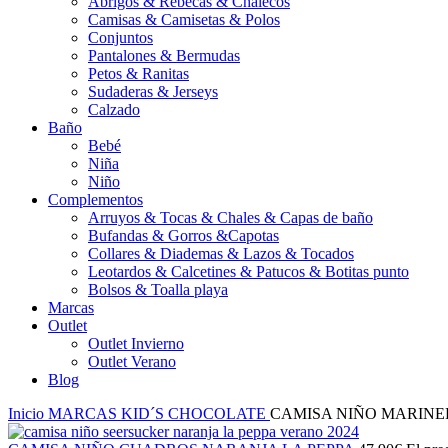
Abrigos & Rebecas & Chalecos
Camisas & Camisetas & Polos
Conjuntos
Pantalones & Bermudas
Petos & Ranitas
Sudaderas & Jerseys
Calzado
Baño
Bebé
Niña
Niño
Complementos
Arruyos & Tocas & Chales & Capas de baño
Bufandas & Gorros &Capotas
Collares & Diademas & Lazos & Tocados
Leotardos & Calcetines & Patucos & Botitas punto
Bolsos & Toalla playa
Marcas
Outlet
Outlet Invierno
Outlet Verano
Blog
Inicio
MARCAS
KID´S CHOCOLATE
CAMISA NIÑO MARINE