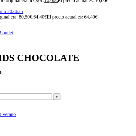
cio original era: 47,90€.
10,00
€
El precio actual es: 10,00€.
iginal era: 80,50€.
64,40
€
El precio actual es: 64,40€.
KIDS CHOCOLATE
€.
t Verano