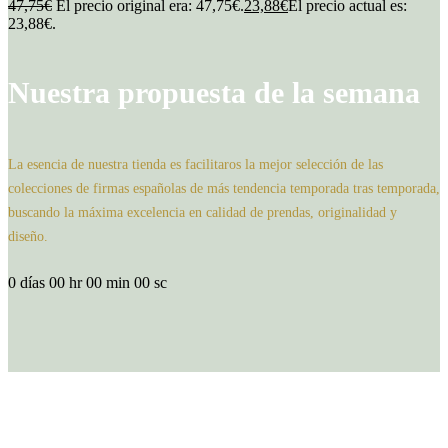
47,75
€
El precio original era: 47,75€.
23,88
€
El precio actual es:
23,88€.
Nuestra propuesta de la semana
La esencia de nuestra tienda es facilitaros la mejor selección de las
colecciones de firmas españolas de más tendencia temporada tras temporada,
buscando la máxima excelencia en calidad de prendas, originalidad y
diseño.
0
días
00
hr
00
min
00
sc