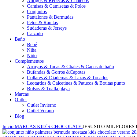
Abrigos & Rebecas & Chalecos
Camisas & Camisetas & Polos
Conjuntos
Pantalones & Bermudas
Petos & Ranitas
Sudaderas & Jerseys
Calzado
Baño
Bebé
Niña
Niño
Complementos
Arruyos & Tocas & Chales & Capas de baño
Bufandas & Gorros &Capotas
Collares & Diademas & Lazos & Tocados
Leotardos & Calcetines & Patucos & Botitas punto
Bolsos & Toalla playa
Marcas
Outlet
Outlet Invierno
Outlet Verano
Blog
Inicio
MARCAS
KID´S CHOCOLATE
JESUSITO MIL FLORES