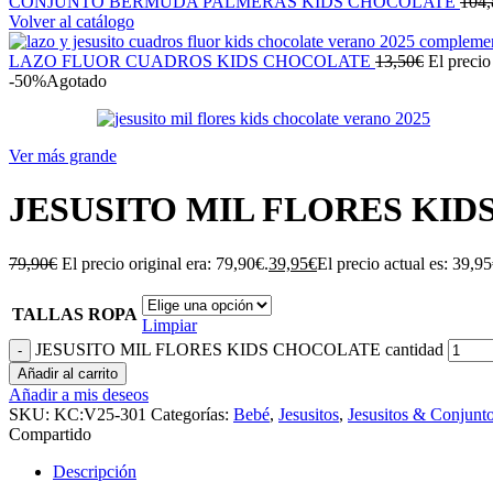
CONJUNTO BERMUDA PALMERAS KIDS CHOCOLATE
104,
Volver al catálogo
LAZO FLUOR CUADROS KIDS CHOCOLATE
13,50
€
El precio
-50%
Agotado
Ver más grande
JESUSITO MIL FLORES KI
79,90
€
El precio original era: 79,90€.
39,95
€
El precio actual es: 39,95
TALLAS ROPA
Limpiar
JESUSITO MIL FLORES KIDS CHOCOLATE cantidad
Añadir al carrito
Añadir a mis deseos
SKU:
KC:V25-301
Categorías:
Bebé
,
Jesusitos
,
Jesusitos & Conjunt
Compartido
Descripción