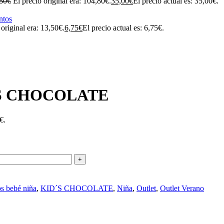
80
€
El precio original era: 104,80€.
35,00
€
El precio actual es: 35,00€.
 original era: 13,50€.
6,75
€
El precio actual es: 6,75€.
DS CHOCOLATE
€.
os bebé niña
,
KID´S CHOCOLATE
,
Niña
,
Outlet
,
Outlet Verano