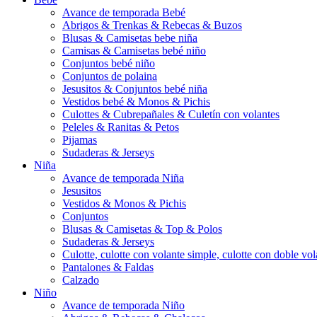
Avance de temporada Bebé
Abrigos & Trenkas & Rebecas & Buzos
Blusas & Camisetas bebe niña
Camisas & Camisetas bebé niño
Conjuntos bebé niño
Conjuntos de polaina
Jesusitos & Conjuntos bebé niña
Vestidos bebé & Monos & Pichis
Culottes & Cubrepañales & Culetín con volantes
Peleles & Ranitas & Petos
Pijamas
Sudaderas & Jerseys
Niña
Avance de temporada Niña
Jesusitos
Vestidos & Monos & Pichis
Conjuntos
Blusas & Camisetas & Top & Polos
Sudaderas & Jerseys
Culotte, culotte con volante simple, culotte con doble vola
Pantalones & Faldas
Calzado
Niño
Avance de temporada Niño