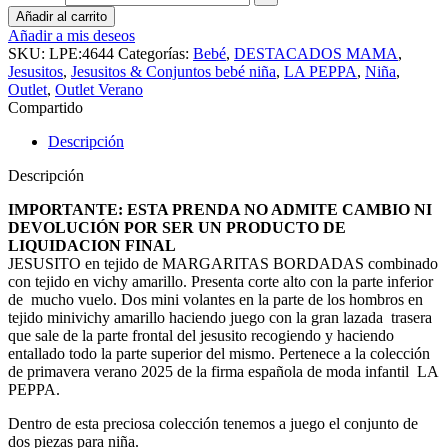
Añadir al carrito
Añadir a mis deseos
SKU:
LPE:4644
Categorías:
Bebé
,
DESTACADOS MAMA
,
Jesusitos
,
Jesusitos & Conjuntos bebé niña
,
LA PEPPA
,
Niña
,
Outlet
,
Outlet Verano
Compartido
Descripción
Descripción
IMPORTANTE: ESTA PRENDA NO ADMITE CAMBIO NI
DEVOLUCIÓN POR SER UN PRODUCTO DE
LIQUIDACION FINAL
JESUSITO en tejido de MARGARITAS BORDADAS combinado
con tejido en vichy amarillo. Presenta corte alto con la parte inferior
de mucho vuelo. Dos mini volantes en la parte de los hombros en
tejido minivichy amarillo haciendo juego con la gran lazada trasera
que sale de la parte frontal del jesusito recogiendo y haciendo
entallado todo la parte superior del mismo. Pertenece a la colección
de primavera verano 2025 de la firma española de moda infantil LA
PEPPA.
Dentro de esta preciosa colección tenemos a juego el conjunto de
dos piezas para niña.