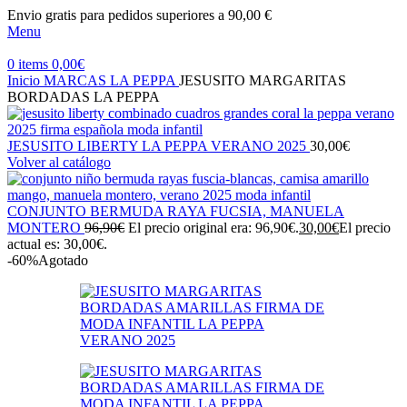
Envio gratis para pedidos superiores a 90,00 €
Menu
0
items
0,00
€
Inicio
MARCAS
LA PEPPA
JESUSITO MARGARITAS
BORDADAS LA PEPPA
JESUSITO LIBERTY LA PEPPA VERANO 2025
30,00
€
Volver al catálogo
CONJUNTO BERMUDA RAYA FUCSIA, MANUELA
MONTERO
96,90
€
El precio original era: 96,90€.
30,00
€
El precio
actual es: 30,00€.
-60%
Agotado