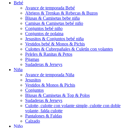
Bebé
Avance de temporada Bebé
Abrigos & Trenkas & Rebecas & Buzos
Blusas & Camisetas bebe niña
Camisas & Camisetas bebé niño
Conjuntos bebé niño
Conjuntos de polaina
Jesusitos & Conjuntos bebé niña
Vestidos bebé & Monos & Pichis
Culottes & Cubrepañales & Culetín con volantes
Peleles & Ranitas & Petos
Pijamas
Sudaderas & Jerseys
Niña
Avance de temporada Niña
Jesusitos
Vestidos & Monos & Pichis
Conjuntos
Blusas & Camisetas & Top & Polos
Sudaderas & Jerseys
Culotte, culotte con volante simple, culotte con doble
volante, falda culotte
Pantalones & Faldas
Calzado
Niño