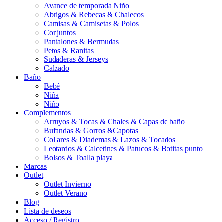
Avance de temporada Niño
Abrigos & Rebecas & Chalecos
Camisas & Camisetas & Polos
Conjuntos
Pantalones & Bermudas
Petos & Ranitas
Sudaderas & Jerseys
Calzado
Baño
Bebé
Niña
Niño
Complementos
Arruyos & Tocas & Chales & Capas de baño
Bufandas & Gorros &Capotas
Collares & Diademas & Lazos & Tocados
Leotardos & Calcetines & Patucos & Botitas punto
Bolsos & Toalla playa
Marcas
Outlet
Outlet Invierno
Outlet Verano
Blog
Lista de deseos
Acceso / Registro