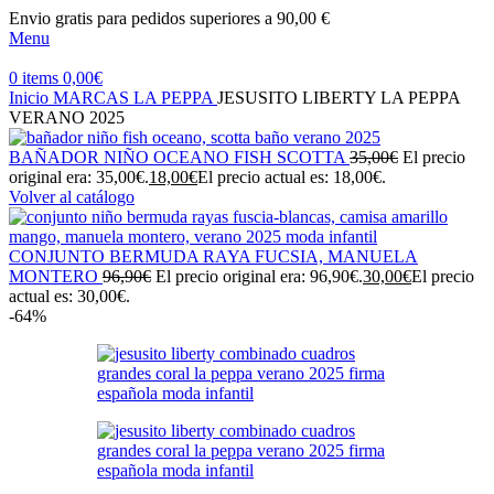
Envio gratis para pedidos superiores a 90,00 €
Menu
0
items
0,00
€
Inicio
MARCAS
LA PEPPA
JESUSITO LIBERTY LA PEPPA
VERANO 2025
BAÑADOR NIÑO OCEANO FISH SCOTTA
35,00
€
El precio
original era: 35,00€.
18,00
€
El precio actual es: 18,00€.
Volver al catálogo
CONJUNTO BERMUDA RAYA FUCSIA, MANUELA
MONTERO
96,90
€
El precio original era: 96,90€.
30,00
€
El precio
actual es: 30,00€.
-64%