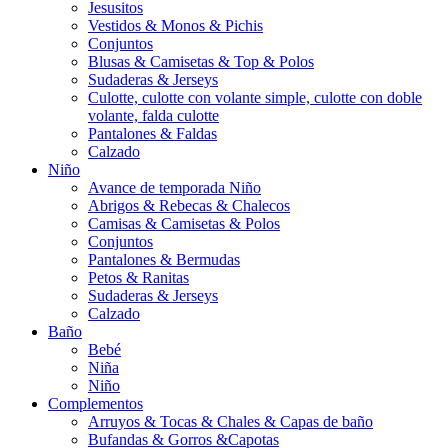
Jesusitos
Vestidos & Monos & Pichis
Conjuntos
Blusas & Camisetas & Top & Polos
Sudaderas & Jerseys
Culotte, culotte con volante simple, culotte con doble
volante, falda culotte
Pantalones & Faldas
Calzado
Niño
Avance de temporada Niño
Abrigos & Rebecas & Chalecos
Camisas & Camisetas & Polos
Conjuntos
Pantalones & Bermudas
Petos & Ranitas
Sudaderas & Jerseys
Calzado
Baño
Bebé
Niña
Niño
Complementos
Arruyos & Tocas & Chales & Capas de baño
Bufandas & Gorros &Capotas