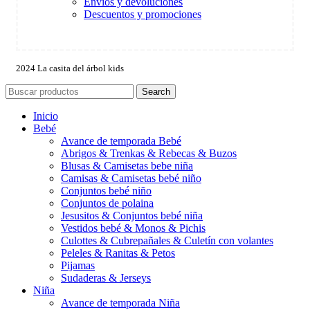
Envíos y devoluciones
Descuentos y promociones
2024 La casita del árbol kids
Search
Inicio
Bebé
Avance de temporada Bebé
Abrigos & Trenkas & Rebecas & Buzos
Blusas & Camisetas bebe niña
Camisas & Camisetas bebé niño
Conjuntos bebé niño
Conjuntos de polaina
Jesusitos & Conjuntos bebé niña
Vestidos bebé & Monos & Pichis
Culottes & Cubrepañales & Culetín con volantes
Peleles & Ranitas & Petos
Pijamas
Sudaderas & Jerseys
Niña
Avance de temporada Niña