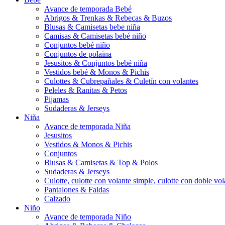
Avance de temporada Bebé
Abrigos & Trenkas & Rebecas & Buzos
Blusas & Camisetas bebe niña
Camisas & Camisetas bebé niño
Conjuntos bebé niño
Conjuntos de polaina
Jesusitos & Conjuntos bebé niña
Vestidos bebé & Monos & Pichis
Culottes & Cubrepañales & Culetín con volantes
Peleles & Ranitas & Petos
Pijamas
Sudaderas & Jerseys
Niña
Avance de temporada Niña
Jesusitos
Vestidos & Monos & Pichis
Conjuntos
Blusas & Camisetas & Top & Polos
Sudaderas & Jerseys
Culotte, culotte con volante simple, culotte con doble vola
Pantalones & Faldas
Calzado
Niño
Avance de temporada Niño