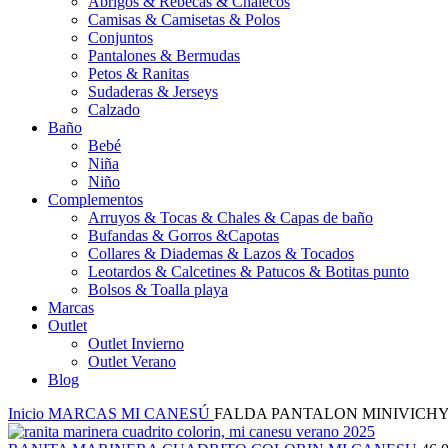
Abrigos & Rebecas & Chalecos
Camisas & Camisetas & Polos
Conjuntos
Pantalones & Bermudas
Petos & Ranitas
Sudaderas & Jerseys
Calzado
Baño
Bebé
Niña
Niño
Complementos
Arruyos & Tocas & Chales & Capas de baño
Bufandas & Gorros &Capotas
Collares & Diademas & Lazos & Tocados
Leotardos & Calcetines & Patucos & Botitas punto
Bolsos & Toalla playa
Marcas
Outlet
Outlet Invierno
Outlet Verano
Blog
Inicio
MARCAS
MI CANESÚ
FALDA PANTALON MINIVICH