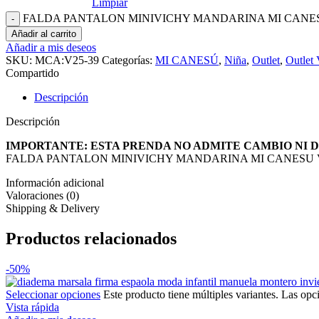
Limpiar
FALDA PANTALON MINIVICHY MANDARINA MI CANESU
Añadir al carrito
Añadir a mis deseos
SKU:
MCA:V25-39
Categorías:
MI CANESÚ
,
Niña
,
Outlet
,
Outlet
Compartido
Descripción
Descripción
IMPORTANTE: ESTA PRENDA NO ADMITE CAMBIO NI 
FALDA PANTALON MINIVICHY MANDARINA MI CANESU 
Información adicional
Valoraciones (0)
Shipping & Delivery
Productos relacionados
-50%
Seleccionar opciones
Este producto tiene múltiples variantes. Las opc
Vista rápida