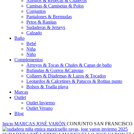
Abrigos & Rebecas & Chalecos
Camisas & Camisetas & Polos
Conjuntos
Pantalones & Bermudas
Petos & Ranitas
Sudaderas & Jerseys
Calzado
Baño
Bebé
Niña
Niño
Complementos
Arruyos & Tocas & Chales & Capas de baño
Bufandas & Gorros &Capotas
Collares & Diademas & Lazos & Tocados
Leotardos & Calcetines & Patucos & Botitas punto
Bolsos & Toalla playa
Marcas
Outlet
Outlet Invierno
Outlet Verano
Blog
Inicio
MARCAS
JOSÉ VARÓN
CONJUNTO SAN FRANCISCO É