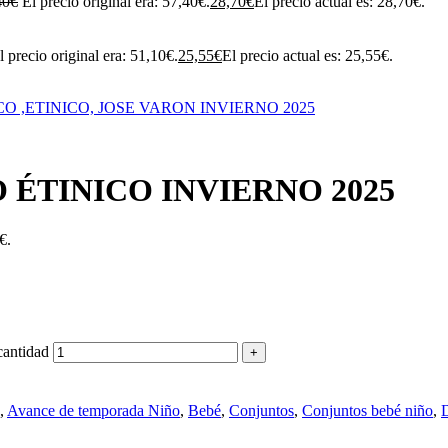
40
€
El precio original era: 57,40€.
28,70
€
El precio actual es: 28,70€.
l precio original era: 51,10€.
25,55
€
El precio actual es: 25,55€.
ÉTINICO INVIERNO 2025
€.
ntidad
,
Avance de temporada Niño
,
Bebé
,
Conjuntos
,
Conjuntos bebé niño
,