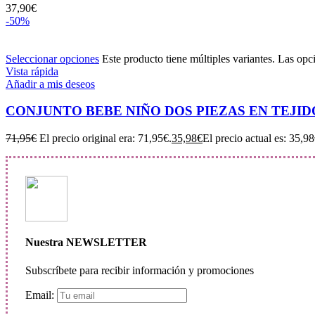
37,90
€
-50%
Seleccionar opciones
Este producto tiene múltiples variantes. Las opc
Vista rápida
Añadir a mis deseos
CONJUNTO BEBE NIÑO DOS PIEZAS EN TEJID
71,95
€
El precio original era: 71,95€.
35,98
€
El precio actual es: 35,98
Nuestra NEWSLETTER
Subscríbete para recibir información y promociones
Email: