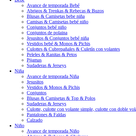
Avance de temporada Bebé
Abrigos & Trenkas & Rebecas & Buzos
Blusas & Camisetas bebe niña
Camisas & Camisetas bebé niño
Conjuntos bebé niño
Conjuntos de polaina
Jesusitos & Conjuntos bebé niña
Vestidos bebé & Monos & Pichis
Culottes & Cubrepañales & Culetín con volantes
Peleles & Ranitas & Petos
Pijamas
Sudaderas & Jerseys
Niña
Avance de temporada Niña
Jesusitos
Vestidos & Monos & Pichis
Conjuntos
Blusas & Camisetas & Top & Polos
Sudaderas & Jerseys
Culotte, culotte con volante simple, culotte con doble vola
Pantalones & Faldas
Calzado
Niño
Avance de temporada Niño