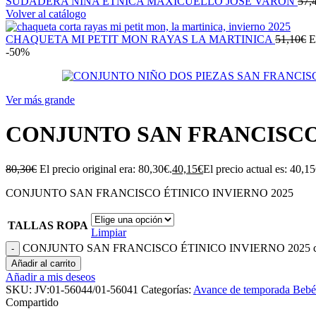
SUDADERA NIÑA ETNICA MAXICUELLO JOSE VARON
57,
Volver al catálogo
CHAQUETA MI PETIT MON RAYAS LA MARTINICA
51,10
€
E
-50%
Ver más grande
CONJUNTO SAN FRANCISCO 
80,30
€
El precio original era: 80,30€.
40,15
€
El precio actual es: 40,15
CONJUNTO SAN FRANCISCO ÉTINICO INVIERNO 2025
TALLAS ROPA
Limpiar
CONJUNTO SAN FRANCISCO ÉTINICO INVIERNO 2025 ca
Añadir al carrito
Añadir a mis deseos
SKU:
JV:01-56044/01-56041
Categorías:
Avance de temporada Bebé
Compartido