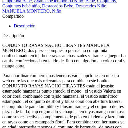
temporada Bebé
,
Avance de temporada Niño
,
Bebé
,
Conjuntos
,
Conjuntos bebé niño
,
Destacados Bebe
,
Destacados Niño
,
MANUELA MONTERO
,
Niño
Compartido
Descripción
Descripción
CONJUNTO RAYAS NACHO TIRANTES MANUELA
MONTERO, dos piezas compuesto por nacho con gomita
confeccionado en tejido de rayas anchas azules y tirantes a juego. La
camisa confeccionada en tejido de lino con algodón en color coral y
manga corta.
Para coordinar con hermanas tenemos varias opciones en nuestra
web entre las que más relevantes para combinar este bonito
CONJUNTO RAYAS NACHO TIRANTES están el jesusito
estampado manzanas punto smock, el mono, el vestido Valeria en
color coral combinado con tejido manzana, el vestido asimétrico
estampado , el conjunto de short y blusa coral con abertura trasera,
el conjunto de pantalón pitillo y blusón tirantes y el conjunto de tres
piezas de falda, top engomado y chaqueta en rayas manga corta así
como sus respectivos complementos de pelo en diadema y lazo tanto
en rayas como en estampado floral. Para combinar con hermanos ya
en edad intermedia tenemos el conjunto de bermuda de rayas con