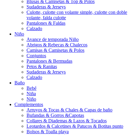
Blusas & Camisetas & Top & Polos
Sudaderas & Jerseys
Culotte, culotte con volante simple, culotte con doble
volante, falda culotte
Pantalones & Faldas
Calzado
Niño
Avance de temporada Niño
Abrigos & Rebecas & Chalecos
Camisas & Camisetas & Polos
Conjuntos
Pantalones & Bermudas
Petos & Ranitas
Sudaderas & Jerseys
Calzado
Baño
Bebé
Niña
Niño
Complementos
Arruyos & Tocas & Chales & Capas de baño
Bufandas & Gorros &Capotas
Collares & Diademas & Lazos & Tocados
Leotardos & Calcetines & Patucos & Botitas punto
Bolsos & Toalla playa