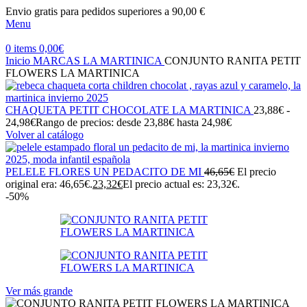
Envio gratis para pedidos superiores a 90,00 €
Menu
0
items
0,00
€
Inicio
MARCAS
LA MARTINICA
CONJUNTO RANITA PETIT
FLOWERS LA MARTINICA
CHAQUETA PETIT CHOCOLATE LA MARTINICA
23,88
€
-
24,98
€
Rango de precios: desde 23,88€ hasta 24,98€
Volver al catálogo
PELELE FLORES UN PEDACITO DE MI
46,65
€
El precio
original era: 46,65€.
23,32
€
El precio actual es: 23,32€.
-50%
Ver más grande