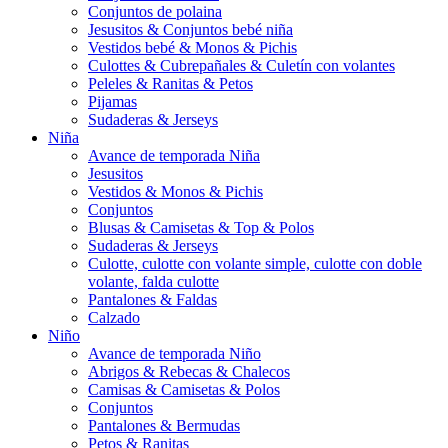
Conjuntos de polaina
Jesusitos & Conjuntos bebé niña
Vestidos bebé & Monos & Pichis
Culottes & Cubrepañales & Culetín con volantes
Peleles & Ranitas & Petos
Pijamas
Sudaderas & Jerseys
Niña
Avance de temporada Niña
Jesusitos
Vestidos & Monos & Pichis
Conjuntos
Blusas & Camisetas & Top & Polos
Sudaderas & Jerseys
Culotte, culotte con volante simple, culotte con doble
volante, falda culotte
Pantalones & Faldas
Calzado
Niño
Avance de temporada Niño
Abrigos & Rebecas & Chalecos
Camisas & Camisetas & Polos
Conjuntos
Pantalones & Bermudas
Petos & Ranitas