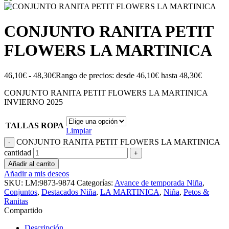
CONJUNTO RANITA PETIT
FLOWERS LA MARTINICA
46,10
€
-
48,30
€
Rango de precios: desde 46,10€ hasta 48,30€
CONJUNTO RANITA PETIT FLOWERS LA MARTINICA
INVIERNO 2025
TALLAS ROPA
Limpiar
CONJUNTO RANITA PETIT FLOWERS LA MARTINICA
cantidad
Añadir al carrito
Añadir a mis deseos
SKU:
LM:9873-9874
Categorías:
Avance de temporada Niña
,
Conjuntos
,
Destacados Niña
,
LA MARTINICA
,
Niña
,
Petos &
Ranitas
Compartido
Descripción