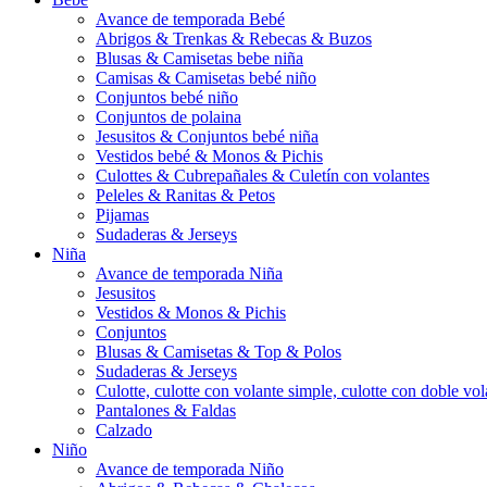
Avance de temporada Bebé
Abrigos & Trenkas & Rebecas & Buzos
Blusas & Camisetas bebe niña
Camisas & Camisetas bebé niño
Conjuntos bebé niño
Conjuntos de polaina
Jesusitos & Conjuntos bebé niña
Vestidos bebé & Monos & Pichis
Culottes & Cubrepañales & Culetín con volantes
Peleles & Ranitas & Petos
Pijamas
Sudaderas & Jerseys
Niña
Avance de temporada Niña
Jesusitos
Vestidos & Monos & Pichis
Conjuntos
Blusas & Camisetas & Top & Polos
Sudaderas & Jerseys
Culotte, culotte con volante simple, culotte con doble vola
Pantalones & Faldas
Calzado
Niño
Avance de temporada Niño