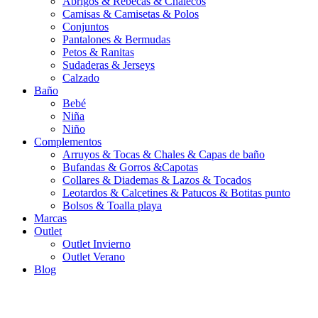
Abrigos & Rebecas & Chalecos
Camisas & Camisetas & Polos
Conjuntos
Pantalones & Bermudas
Petos & Ranitas
Sudaderas & Jerseys
Calzado
Baño
Bebé
Niña
Niño
Complementos
Arruyos & Tocas & Chales & Capas de baño
Bufandas & Gorros &Capotas
Collares & Diademas & Lazos & Tocados
Leotardos & Calcetines & Patucos & Botitas punto
Bolsos & Toalla playa
Marcas
Outlet
Outlet Invierno
Outlet Verano
Blog