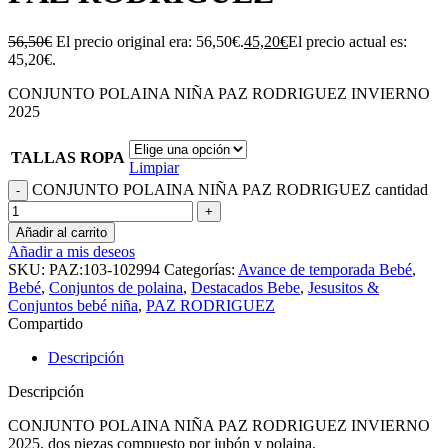
56,50
€
El precio original era: 56,50€.
45,20
€
El precio actual es:
45,20€.
CONJUNTO POLAINA NIÑA PAZ RODRIGUEZ INVIERNO
2025
TALLAS ROPA
Limpiar
CONJUNTO POLAINA NIÑA PAZ RODRIGUEZ cantidad
Añadir al carrito
Añadir a mis deseos
SKU:
PAZ:103-102994
Categorías:
Avance de temporada Bebé
,
Bebé
,
Conjuntos de polaina
,
Destacados Bebe
,
Jesusitos &
Conjuntos bebé niña
,
PAZ RODRIGUEZ
Compartido
Descripción
Descripción
CONJUNTO POLAINA NIÑA PAZ RODRIGUEZ INVIERNO
2025, dos piezas compuesto por jubón y polaina.