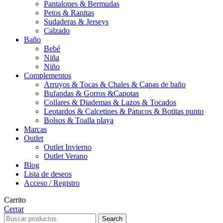
Pantalones & Bermudas
Petos & Ranitas
Sudaderas & Jerseys
Calzado
Baño
Bebé
Niña
Niño
Complementos
Arruyos & Tocas & Chales & Capas de baño
Bufandas & Gorros &Capotas
Collares & Diademas & Lazos & Tocados
Leotardos & Calcetines & Patucos & Botitas punto
Bolsos & Toalla playa
Marcas
Outlet
Outlet Invierno
Outlet Verano
Blog
Lista de deseos
Acceso / Registro
Carrito
Cerrar
Search