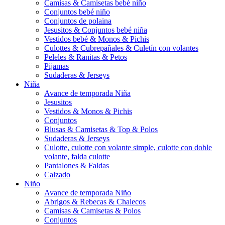
Camisas & Camisetas bebé niño
Conjuntos bebé niño
Conjuntos de polaina
Jesusitos & Conjuntos bebé niña
Vestidos bebé & Monos & Pichis
Culottes & Cubrepañales & Culetín con volantes
Peleles & Ranitas & Petos
Pijamas
Sudaderas & Jerseys
Niña
Avance de temporada Niña
Jesusitos
Vestidos & Monos & Pichis
Conjuntos
Blusas & Camisetas & Top & Polos
Sudaderas & Jerseys
Culotte, culotte con volante simple, culotte con doble
volante, falda culotte
Pantalones & Faldas
Calzado
Niño
Avance de temporada Niño
Abrigos & Rebecas & Chalecos
Camisas & Camisetas & Polos
Conjuntos