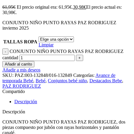
61,95
€
El precio original era: 61,95€.
30,98
€
El precio actual es:
30,98€.
CONJUNTO NIÑO PUNTO RAYAS PAZ RODRIGUEZ
invierno 2025
TALLAS ROPA
Limpiar
CONJUNTO NIÑO PUNTO RAYAS PAZ RODRIGUEZ
cantidad
Añadir al carrito
Añadir a mis deseos
SKU:
PAZ:003-132848/016-132849
Categorías:
Avance de
temporada Bebé
,
Bebé
,
Conjuntos bebé niño
,
Destacados Bebe
,
PAZ RODRIGUEZ
Compartido
Descripción
Descripción
CONJUNTO NIÑO PUNTO RAYAS PAZ RODRIGUEZ, dos
piezas compuesto por jubón con rayas horizontales y pantalón
canalé.