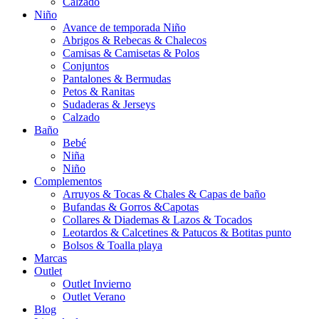
Calzado
Niño
Avance de temporada Niño
Abrigos & Rebecas & Chalecos
Camisas & Camisetas & Polos
Conjuntos
Pantalones & Bermudas
Petos & Ranitas
Sudaderas & Jerseys
Calzado
Baño
Bebé
Niña
Niño
Complementos
Arruyos & Tocas & Chales & Capas de baño
Bufandas & Gorros &Capotas
Collares & Diademas & Lazos & Tocados
Leotardos & Calcetines & Patucos & Botitas punto
Bolsos & Toalla playa
Marcas
Outlet
Outlet Invierno
Outlet Verano
Blog