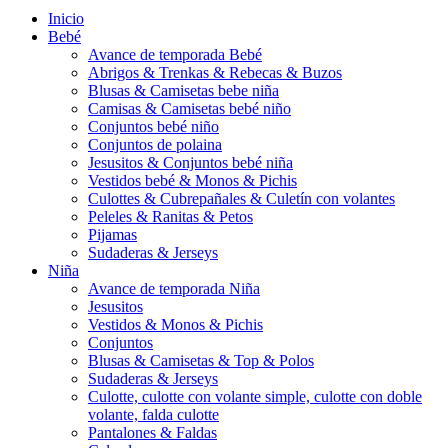
Inicio
Bebé
Avance de temporada Bebé
Abrigos & Trenkas & Rebecas & Buzos
Blusas & Camisetas bebe niña
Camisas & Camisetas bebé niño
Conjuntos bebé niño
Conjuntos de polaina
Jesusitos & Conjuntos bebé niña
Vestidos bebé & Monos & Pichis
Culottes & Cubrepañales & Culetín con volantes
Peleles & Ranitas & Petos
Pijamas
Sudaderas & Jerseys
Niña
Avance de temporada Niña
Jesusitos
Vestidos & Monos & Pichis
Conjuntos
Blusas & Camisetas & Top & Polos
Sudaderas & Jerseys
Culotte, culotte con volante simple, culotte con doble
volante, falda culotte
Pantalones & Faldas